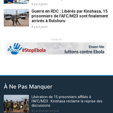
Il y a 2 jours
Guerre en RDC : Libérés par Kinshasa, 15
prisonniers de l'AFC/M23 sont finalement
arrivés à Rutshuru
Il y a 2 jours
- Publicité -
Previous
Next
À Ne Pas Manquer
Libération de 15 prisonniers affiliés à
l’AFC/M23 : Kinshasa réclame la reprise des
discussions
Il y a environ un jour