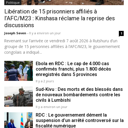
Politique
Libération de 15 prisonniers affiliés à
l’AFC/M23 : Kinshasa réclame la reprise des
discussions
Joseph Seven
-
Il y a environ un jour
1
Revenant sur l’arrivée ce vendredi 7 août 2026 à Rutshuru d’un
groupe de 15 personnes affilées à l’AFC/M23, le gouvernement
congolais a indiqué...
Ebola en RDC : Le cap de 4.000 cas
confirmés franchi, plus 1.800 décès
enregistrés dans 5 provinces
Il y a 2 jours
Sud-Kivu : Des morts et des blessés dans
de nouveaux bombardements contre les
civils à Lumbishi
Il y a environ un jour
RDC : Le gouvernement dément la
suspension d’un arrêté controversé sur la
fiscalité numérique