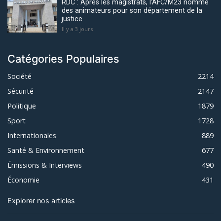
RDC : Après les magistrats, l’AFC/M23 nomme
des animateurs pour son département de la
justice
Il y a 3 jours
Catégories Populaires
Société
2214
Sécurité
2147
Politique
1879
Sport
1728
Internationales
889
Santé & Environnement
677
Émissions & Interviews
490
Économie
431
Explorer nos articles