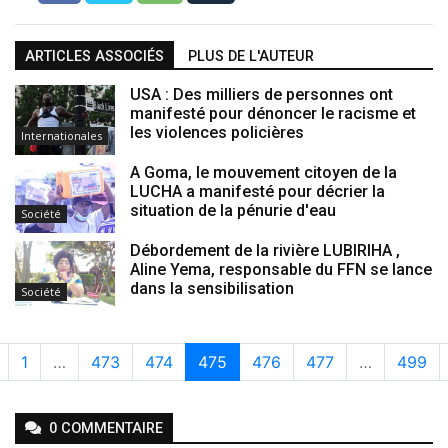
ARTICLES ASSOCIÉS
PLUS DE L'AUTEUR
USA : Des milliers de personnes ont
manifesté pour dénoncer le racisme et
les violences policières
Internationales
A Goma, le mouvement citoyen de la
LUCHA a manifesté pour décrier la
situation de la pénurie d'eau
Société
Débordement de la rivière LUBIRIHA ,
Aline Yema, responsable du FFN se lance
dans la sensibilisation
Société
1
…
473
474
475
476
477
…
499
0
COMMENTAIRE