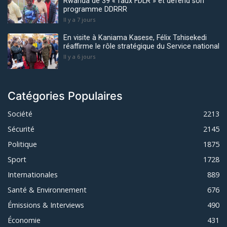
Rwanda de 39 « faux FDLR » et défend son
programme DDRRR
Il y a 7 jours
En visite à Kaniama Kasese, Félix Tshisekedi
réaffirme le rôle stratégique du Service national
Il y a 6 jours
Catégories Populaires
Société
2213
Sécurité
2145
Politique
1875
Sport
1728
Internationales
889
Santé & Environnement
676
Émissions & Interviews
490
Économie
431