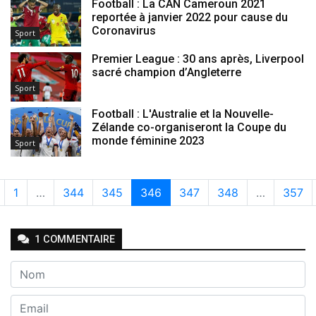
Football : La CAN Cameroun 2021
reportée à janvier 2022 pour cause du
Coronavirus
Sport
Premier League : 30 ans après, Liverpool
sacré champion d’Angleterre
Sport
Football : L'Australie et la Nouvelle-
Zélande co-organiseront la Coupe du
monde féminine 2023
Sport
1
…
344
345
346
347
348
…
357
1
COMMENTAIRE