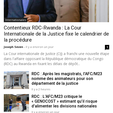
Internationales
Contentieux RDC-Rwanda : La Cour
Internationale de la Justice fixe le calendrier de
la procédure
Joseph Seven
-
Il y a environ un jour
1
La Cour internationale de Justice (CIJ) a franchi une nouvelle étape
dans l'affaire opposant la République démocratique du Congo
(RDC) au Rwanda en fixant les délais de dépôt...
RDC : Après les magistrats, l’AFC/M23
nomme des animateurs pour son
département de la justice
Il y a 2 heures
RDC : L’AFC/M23 critique le
« GENOCOST » estimant qu’il risque
d'alimenter les divisions nationales
Il y a environ un jour