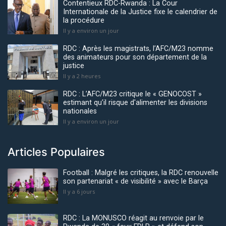
Contentieux RDC-Rwanda : La Cour
Internationale de la Justice fixe le calendrier de
la procédure
Il y a environ un jour
RDC : Après les magistrats, l’AFC/M23 nomme
des animateurs pour son département de la
justice
Il y a 2 heures
RDC : L’AFC/M23 critique le « GENOCOST »
estimant qu’il risque d'alimenter les divisions
nationales
Il y a environ un jour
Articles Populaires
Football : Malgré les critiques, la RDC renouvelle
son partenariat « de visibilité » avec le Barça
Il y a 6 jours
RDC : La MONUSCO réagit au renvoie par le