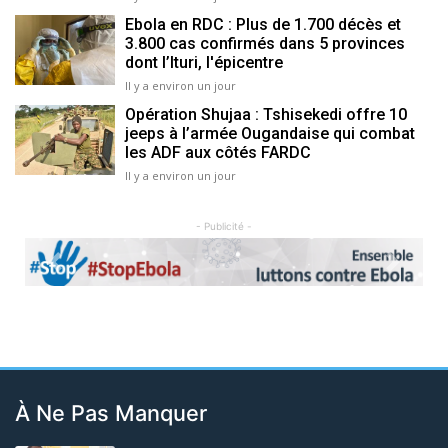
Ebola en RDC : Plus de 1.700 décès et
3.800 cas confirmés dans 5 provinces
dont l’Ituri, l'épicentre
Il y a environ un jour
Opération Shujaa : Tshisekedi offre 10
jeeps à l’armée Ougandaise qui combat
les ADF aux côtés FARDC
Il y a environ un jour
- Publicité -
Previous
Next
À Ne Pas Manquer