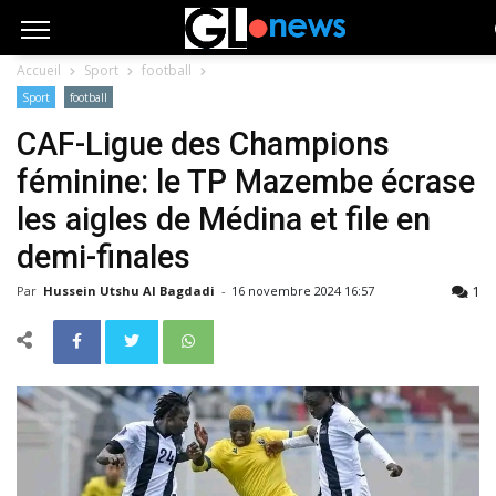
Accueil
Sport
football
Sport
football
CAF-Ligue des Champions
féminine: le TP Mazembe écrase
les aigles de Médina et file en
demi-finales
1
Par
Hussein Utshu Al Bagdadi
-
16 novembre 2024 16:57