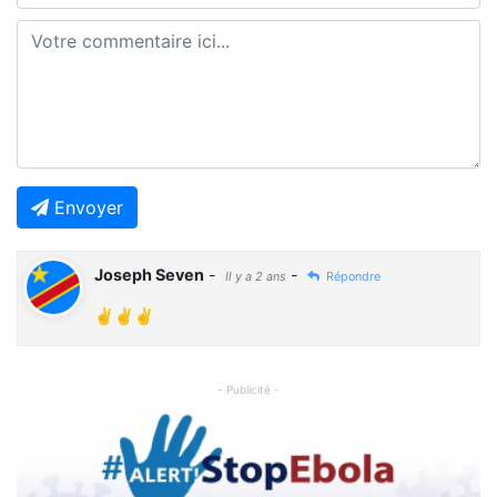
Envoyer
Joseph Seven
-
-
Il y a 2 ans
Répondre
✌️✌️✌️
- Publicité -