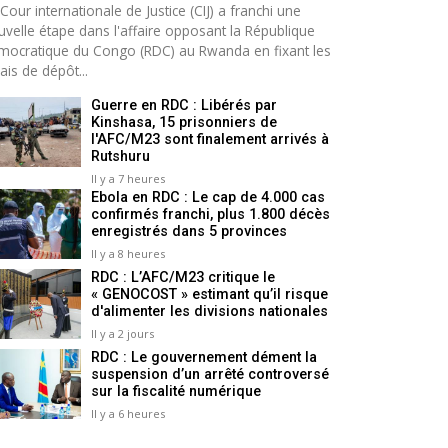
Cour internationale de Justice (CIJ) a franchi une
uvelle étape dans l'affaire opposant la République
mocratique du Congo (RDC) au Rwanda en fixant les
ais de dépôt...
Guerre en RDC : Libérés par
Kinshasa, 15 prisonniers de
l'AFC/M23 sont finalement arrivés à
Rutshuru
Il y a 7 heures
Ebola en RDC : Le cap de 4.000 cas
confirmés franchi, plus 1.800 décès
enregistrés dans 5 provinces
Il y a 8 heures
RDC : L’AFC/M23 critique le
« GENOCOST » estimant qu’il risque
d'alimenter les divisions nationales
Il y a 2 jours
RDC : Le gouvernement dément la
suspension d’un arrêté controversé
sur la fiscalité numérique
Il y a 6 heures