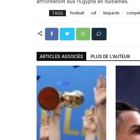
affronteront eux l’Egypte en huitièmes.
TAGS
football
caf
léopards
compét
ARTICLES ASSOCIÉS
PLUS DE L'AUTEUR