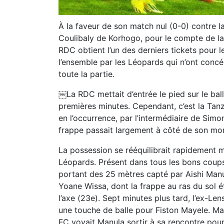
À la faveur de son match nul (0-0) contre 
Coulibaly de Korhogo, pour le compte de la
RDC obtient l’un des derniers tickets pour 
l’ensemble par les Léopards qui n’ont concé
toute la partie.
￼La RDC mettait d’entrée le pied sur le bal
premières minutes. Cependant, c’est la Tanza
en l’occurrence, par l’intermédiaire de Sim
frappe passait largement à côté de son mon
La possession se rééquilibrait rapidement m
Léopards. Présent dans tous les bons coups
portant des 25 mètres capté par Aishi Manu
Yoane Wissa, dont la frappe au ras du sol 
l’axe (23e). Sept minutes plus tard, l’ex-Le
une touche de balle pour Fiston Mayele. Ma
FC voyait Manula sortir à sa rencontre pour