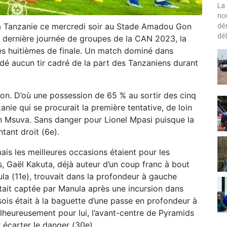
La 
no
dé
la Tanzanie ce mercredi soir au Stade Amadou Gon
dél
 dernière journée de groupes de la CAN 2023, la
les huitièmes de finale. Un match dominé dans
dé aucun tir cadré de la part des Tanzaniens durant
lon. D’où une possession de 65 % au sortir des cinq
nie qui se procurait la première tentative, de loin
on Msuva. Sans danger pour Lionel Mpasi puisque la
tant droit (6e).
ais les meilleures occasions étaient pour les
, Gaël Kakuta, déjà auteur d’un coup franc à bout
la (11e), trouvait dans la profondeur à gauche
était captée par Manula après une incursion dans
nsois était à la baguette d’une passe en profondeur à
lheureusement pour lui, l’avant-centre de Pyramids
 écarter le danger (30e).