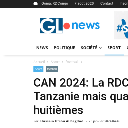
Goma, RDCongo
7 août 2026
Contact
Insc
NEWS
POLITIQUE
SOCIÉTÉ
SPORT
Accueil
Sport
football
Sport
football
CAN 2024: La RDC 
Tanzanie mais qual
huitièmes
Par
Hussein Utshu Al Bagdadi
-
25 janvier 2024 04:46