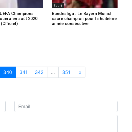
Sport
 L’UEFA Champions
Bundesliga : Le Bayern Munich
jouera en août 2020
sacré champion pour la huitième
(Officiel)
année consécutive
340
341
342
…
351
»