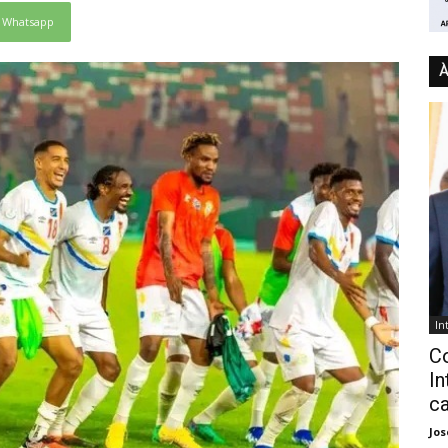
Whatsapp
À
In
C
In
ca
Jo