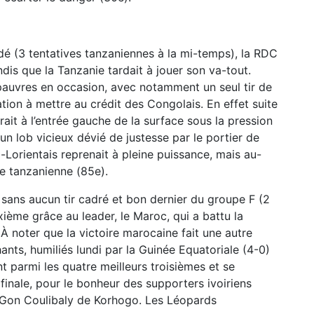
dé (3 tentatives tanzaniennes à la mi-temps), la RDC
dis que la Tanzanie tardait à jouer son va-tout.
 pauvres en occasion, avec notamment un seul tir de
ation à mettre au crédit des Congolais. En effet suite
ait à l’entrée gauche de la surface sous la pression
 un lob vicieux dévié de justesse par le portier de
-Lorientais reprenait à pleine puissance, mais au-
de tanzanienne (85e).
t sans aucun tir cadré et bon dernier du groupe F (2
xième grâce au leader, le Maroc, qui a battu la
À noter que la victoire marocaine fait une autre
hants, humiliés lundi par la Guinée Equatoriale (4-0)
nt parmi les quatre meilleurs troisièmes et se
 finale, pour le bonheur des supporters ivoiriens
 Gon Coulibaly de Korhogo. Les Léopards