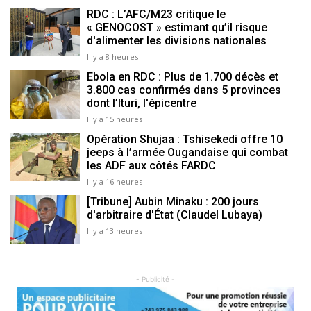
RDC : L’AFC/M23 critique le
« GENOCOST » estimant qu’il risque
d'alimenter les divisions nationales
Il y a 8 heures
Ebola en RDC : Plus de 1.700 décès et
3.800 cas confirmés dans 5 provinces
dont l’Ituri, l'épicentre
Il y a 15 heures
Opération Shujaa : Tshisekedi offre 10
jeeps à l’armée Ougandaise qui combat
les ADF aux côtés FARDC
Il y a 16 heures
[Tribune] Aubin Minaku : 200 jours
d'arbitraire d'État (Claudel Lubaya)
Il y a 13 heures
- Publicité -