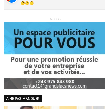
🤔🤔🤔
- Publicité -
Previous
Next
À NE PAS MANQUER