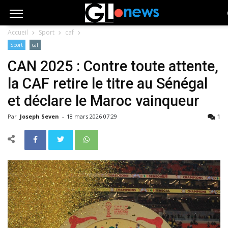
Accueil
Sport
caf
Sport
caf
CAN 2025 : Contre toute attente,
la CAF retire le titre au Sénégal
et déclare le Maroc vainqueur
1
Par
Joseph Seven
-
18 mars 2026 07:29