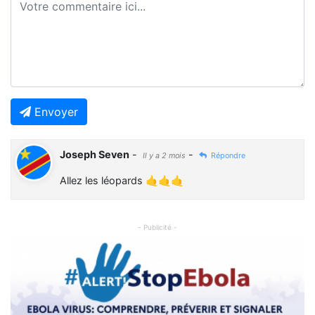
Envoyer
Joseph Seven
-
-
Il y a 2 mois
Répondre
Allez les léopards 🤙🤙🤙
- Publicité -