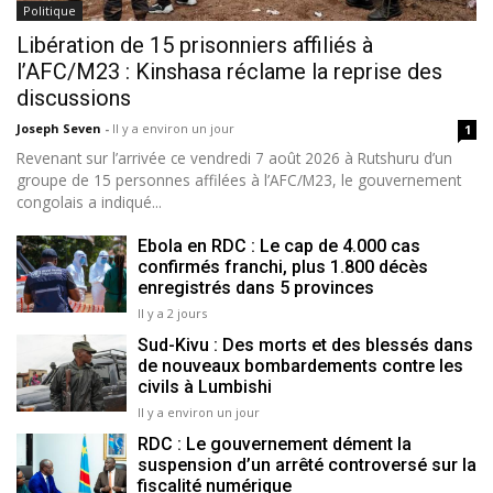
Politique
Libération de 15 prisonniers affiliés à
l’AFC/M23 : Kinshasa réclame la reprise des
discussions
Joseph Seven
-
Il y a environ un jour
1
Revenant sur l’arrivée ce vendredi 7 août 2026 à Rutshuru d’un
groupe de 15 personnes affilées à l’AFC/M23, le gouvernement
congolais a indiqué...
Ebola en RDC : Le cap de 4.000 cas
confirmés franchi, plus 1.800 décès
enregistrés dans 5 provinces
Il y a 2 jours
Sud-Kivu : Des morts et des blessés dans
de nouveaux bombardements contre les
civils à Lumbishi
Il y a environ un jour
RDC : Le gouvernement dément la
suspension d’un arrêté controversé sur la
fiscalité numérique