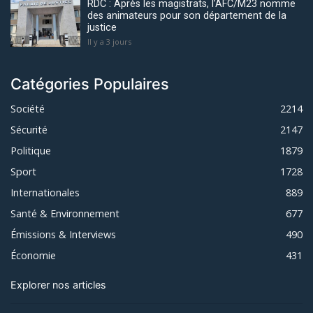
RDC : Après les magistrats, l’AFC/M23 nomme
des animateurs pour son département de la
justice
Il y a 3 jours
Catégories Populaires
Société
2214
Sécurité
2147
Politique
1879
Sport
1728
Internationales
889
Santé & Environnement
677
Émissions & Interviews
490
Économie
431
Explorer nos articles