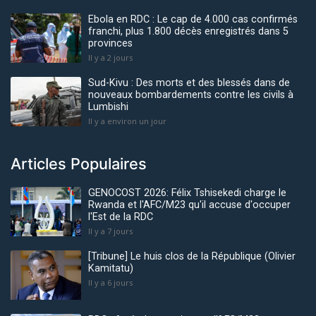
Ebola en RDC : Le cap de 4.000 cas confirmés
franchi, plus 1.800 décès enregistrés dans 5
provinces
Il y a 2 jours
Sud-Kivu : Des morts et des blessés dans de
nouveaux bombardements contre les civils à
Lumbishi
Il y a environ un jour
Articles Populaires
GENOCOST 2026: Félix Tshisekedi charge le
Rwanda et l'AFC/M23 qu'il accuse d'occuper
l'Est de la RDC
Il y a 7 jours
[Tribune] Le huis clos de la République (Olivier
Kamitatu)
Il y a 6 jours