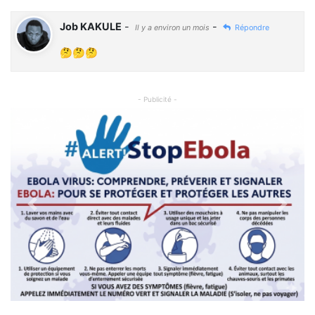
Job KAKULE
-
-
Il y a environ un mois
Répondre
🤔🤔🤔
- Publicité -
Previous
Next