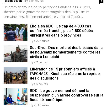
Joseph Seven
-
Il y a 19 heures
1
Un premier groupe de 15 personnes affilées à l’AFC/M23,
libérées par le gouvernement congolais depuis plusieurs
semaines, est finalement arrivé ce vendredi 7 août...
Ebola en RDC : Le cap de 4.000 cas
confirmés franchi, plus 1.800 décès
enregistrés dans 5 provinces
Il y a 20 heures
Sud-Kivu : Des morts et des blessés dans
de nouveaux bombardements contre les
civils à Lumbishi
Il y a 7 heures
Libération de 15 prisonniers affiliés à
l’AFC/M23 : Kinshasa réclame la reprise
des discussions
Il y a 6 heures
RDC : Le gouvernement dément la
suspension d’un arrêté controversé sur la
fiscalité numérique
Il y a 17 heures