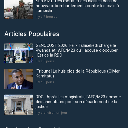
Sud-Kivu : Des morts et des blessés dans de
nouveaux bombardements contre les civils à
Lumbishi
Il y a 7 heures
Articles Populaires
GENOCOST 2026: Félix Tshisekedi charge le
Rwanda et l'AFC/M23 qu'il accuse d'occuper
l'Est de la RDC
Il y a 5 jours
[Tribune] Le huis clos de la République (Olivier
Kamitatu)
Il y a 5 jours
RDC : Après les magistrats, l’AFC/M23 nomme
des animateurs pour son département de la
justice
Il y a environ un jour