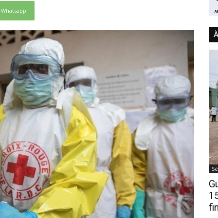
Whatsapp
À
Sé
Gu
15
fi