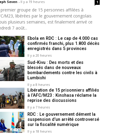
seph Seven
-
Il y a 19 heures
1
 premier groupe de 15 personnes affilées à
AFC/M23, libérées par le gouvernement congolais
puis plusieurs semaines, est finalement arrivé ce
dredi 7 août...
Ebola en RDC : Le cap de 4.000 cas
confirmés franchi, plus 1.800 décès
enregistrés dans 5 provinces
Il y a 20 heures
Sud-Kivu : Des morts et des
blessés dans de nouveaux
bombardements contre les civils à
Lumbishi
Il y a 8 heures
Libération de 15 prisonniers affiliés
à l’AFC/M23 : Kinshasa réclame la
reprise des discussions
Il y a 7 heures
RDC : Le gouvernement dément la
suspension d’un arrêté controversé
sur la fiscalité numérique
Il y a 18 heures