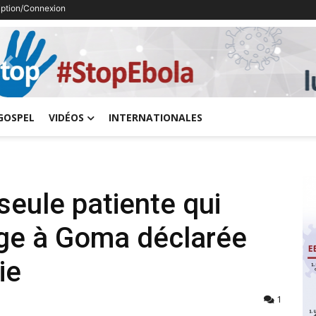
ription/Connexion
Previous
GOSPEL
VIDÉOS
INTERNATIONALES
seule patiente qui
arge à Goma déclarée
ie
1