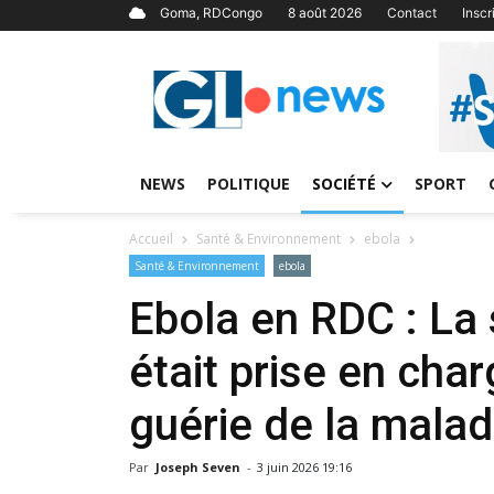
Goma, RDCongo
8 août 2026
Contact
Insc
NEWS
POLITIQUE
SOCIÉTÉ
SPORT
Accueil
Santé & Environnement
ebola
Santé & Environnement
ebola
Ebola en RDC : La 
était prise en ch
guérie de la malad
Par
Joseph Seven
-
3 juin 2026 19:16