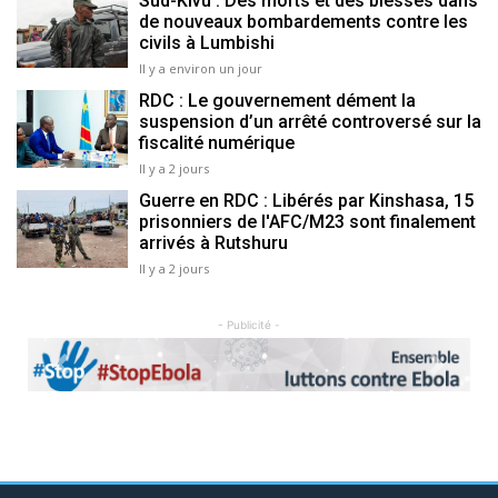
Sud-Kivu : Des morts et des blessés dans
de nouveaux bombardements contre les
civils à Lumbishi
Il y a environ un jour
RDC : Le gouvernement dément la
suspension d’un arrêté controversé sur la
fiscalité numérique
Il y a 2 jours
Guerre en RDC : Libérés par Kinshasa, 15
prisonniers de l'AFC/M23 sont finalement
arrivés à Rutshuru
Il y a 2 jours
- Publicité -
Previous
Next