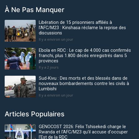
À Ne Pas Manquer
Libération de 15 prisonniers affiliés à
l’AFC/M23 : Kinshasa réclame la reprise des
discussions
Il y a environ un jour
Ebola en RDC : Le cap de 4.000 cas confirmés
franchi, plus 1.800 décès enregistrés dans 5
provinces
Il y a 2 jours
Sud-Kivu : Des morts et des blessés dans de
nouveaux bombardements contre les civils à
Lumbishi
Il y a environ un jour
Articles Populaires
GENOCOST 2026: Félix Tshisekedi charge le
Rwanda et l'AFC/M23 qu'il accuse d'occuper
l'Est de la RDC