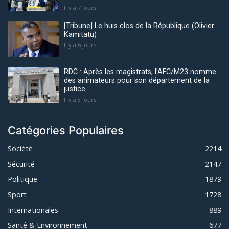
Il y a 7 jours
[Tribune] Le huis clos de la République (Olivier
Kamitatu)
Il y a 6 jours
RDC : Après les magistrats, l’AFC/M23 nomme
des animateurs pour son département de la
justice
Il y a 3 jours
Catégories Populaires
Société
2214
Sécurité
2147
Politique
1879
Sport
1728
Internationales
889
Santé & Environnement
677