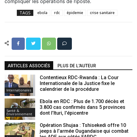
compliquer les opérations de riposte.
TAGS
ebola
rdc
épidemie
crise sanitaire
ARTICLES ASSOCIÉS
PLUS DE L'AUTEUR
Contentieux RDC-Rwanda : La Cour
Internationale de la Justice fixe le
calendrier de la procédure
Internationales
Ebola en RDC : Plus de 1.700 décès et
3.800 cas confirmés dans 5 provinces
Santé &
dont l’Ituri, l'épicentre
Environnement
Opération Shujaa : Tshisekedi offre 10
jeeps à l’armée Ougandaise qui combat
les ADF aux côtés FARDC