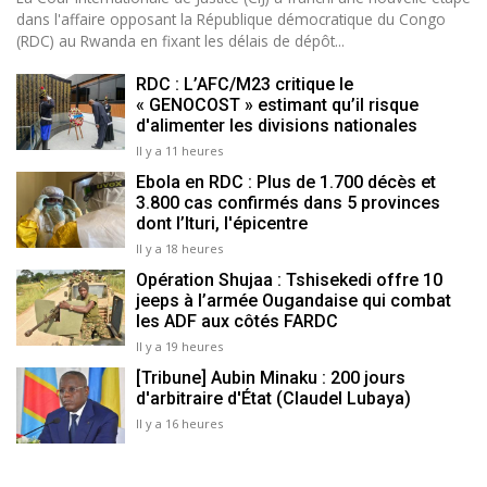
dans l'affaire opposant la République démocratique du Congo
(RDC) au Rwanda en fixant les délais de dépôt...
RDC : L’AFC/M23 critique le
« GENOCOST » estimant qu’il risque
d'alimenter les divisions nationales
Il y a 11 heures
Ebola en RDC : Plus de 1.700 décès et
3.800 cas confirmés dans 5 provinces
dont l’Ituri, l'épicentre
Il y a 18 heures
Opération Shujaa : Tshisekedi offre 10
jeeps à l’armée Ougandaise qui combat
les ADF aux côtés FARDC
Il y a 19 heures
[Tribune] Aubin Minaku : 200 jours
d'arbitraire d'État (Claudel Lubaya)
Il y a 16 heures