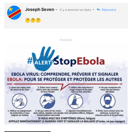
Joseph Seven
-
-
Il y a environ un mois
Répondre
🤔🤔🤔
- Publicité -
Previous
Next