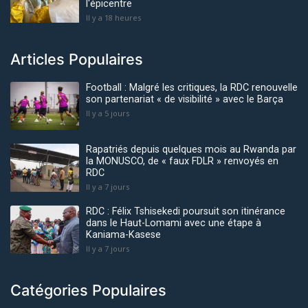
l'épicentre
Il y a 18 heures
Articles Populaires
Football : Malgré les critiques, la RDC renouvelle
son partenariat « de visibilité » avec le Barça
Il y a 5 jours
Rapatriés depuis quelques mois au Rwanda par
la MONUSCO, de « faux FDLR » renvoyés en
RDC
Il y a 7 jours
RDC : Félix Tshisekedi poursuit son itinérance
dans le Haut-Lomami avec une étape à
Kaniama-Kasese
Il y a 7 jours
Catégories Populaires