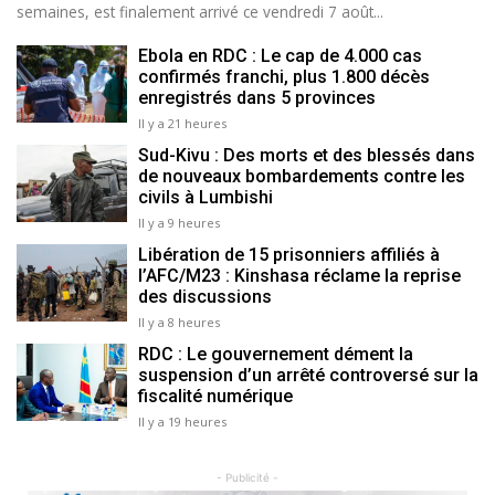
semaines, est finalement arrivé ce vendredi 7 août...
Ebola en RDC : Le cap de 4.000 cas
confirmés franchi, plus 1.800 décès
enregistrés dans 5 provinces
Il y a 21 heures
Sud-Kivu : Des morts et des blessés dans
de nouveaux bombardements contre les
civils à Lumbishi
Il y a 9 heures
Libération de 15 prisonniers affiliés à
l’AFC/M23 : Kinshasa réclame la reprise
des discussions
Il y a 8 heures
RDC : Le gouvernement dément la
suspension d’un arrêté controversé sur la
fiscalité numérique
Il y a 19 heures
- Publicité -