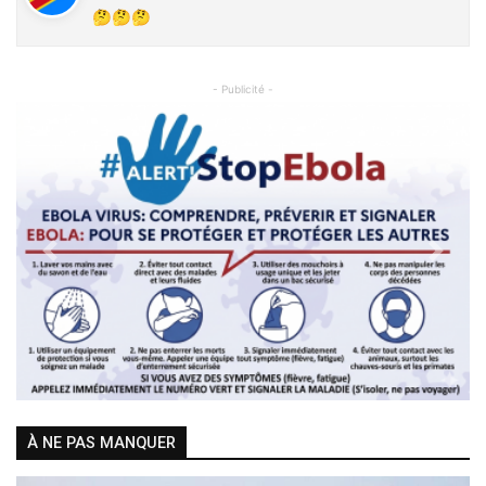
🤔🤔🤔
- Publicité -
Previous
Next
À NE PAS MANQUER