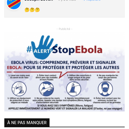
🤔🤔🤔
- Publicité -
Previous
Next
À NE PAS MANQUER