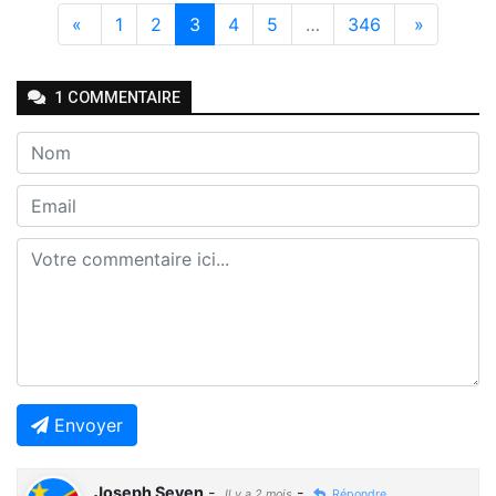
«
1
2
3
4
5
…
346
»
1
COMMENTAIRE
Envoyer
Joseph Seven
-
-
Il y a 2 mois
Répondre