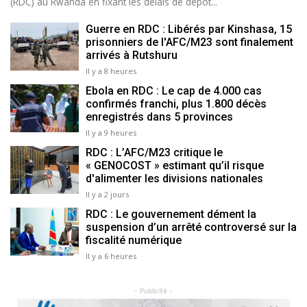
(RDC) au Rwanda en fixant les délais de dépôt...
Guerre en RDC : Libérés par Kinshasa, 15
prisonniers de l'AFC/M23 sont finalement
arrivés à Rutshuru
Il y a 8 heures
Ebola en RDC : Le cap de 4.000 cas
confirmés franchi, plus 1.800 décès
enregistrés dans 5 provinces
Il y a 9 heures
RDC : L’AFC/M23 critique le
« GENOCOST » estimant qu’il risque
d'alimenter les divisions nationales
Il y a 2 jours
RDC : Le gouvernement dément la
suspension d’un arrêté controversé sur la
fiscalité numérique
Il y a 6 heures
- Publicité -