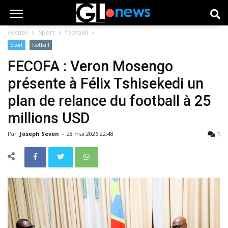
Accueil
Sport
football
Sport
football
FECOFA : Veron Mosengo
présente à Félix Tshisekedi un
plan de relance du football à 25
millions USD
1
Par
Joseph Seven
-
28 mai 2026 22:48