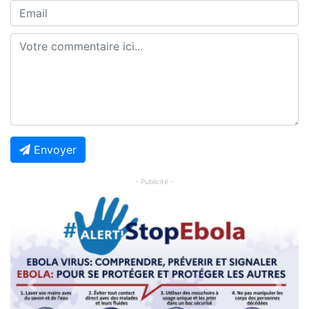
Envoyer
- Publicité -
Previous
Next