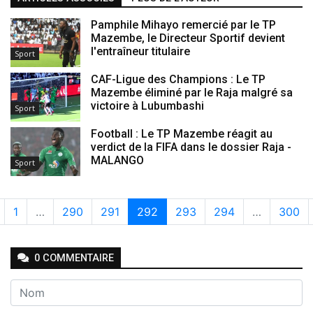
Pamphile Mihayo remercié par le TP
Mazembe, le Directeur Sportif devient
l'entraîneur titulaire
Sport
CAF-Ligue des Champions : Le TP
Mazembe éliminé par le Raja malgré sa
victoire à Lubumbashi
Sport
Football : Le TP Mazembe réagit au
verdict de la FIFA dans le dossier Raja -
MALANGO
Sport
1
…
290
291
292
293
294
…
300
0
COMMENTAIRE