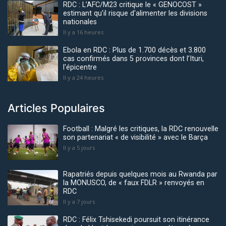
RDC : L’AFC/M23 critique le « GENOCOST »
estimant qu’il risque d'alimenter les divisions
nationales
Il y a 16 heures
Ebola en RDC : Plus de 1.700 décès et 3.800
cas confirmés dans 5 provinces dont l’Ituri,
l'épicentre
Il y a 24 heures
Articles Populaires
Football : Malgré les critiques, la RDC renouvelle
son partenariat « de visibilité » avec le Barça
Il y a 5 jours
Rapatriés depuis quelques mois au Rwanda par
la MONUSCO, de « faux FDLR » renvoyés en
RDC
Il y a 7 jours
RDC : Félix Tshisekedi poursuit son itinérance