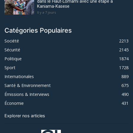
dans le Haut-Lomami avec une étape à
Kaniama-Kasese
Il y a 7 jours
Catégories Populaires
Société
2213
Sécurité
2145
Politique
1874
Sport
1728
Internationales
889
Santé & Environnement
675
Émissions & Interviews
490
Économie
431
Explorer nos articles