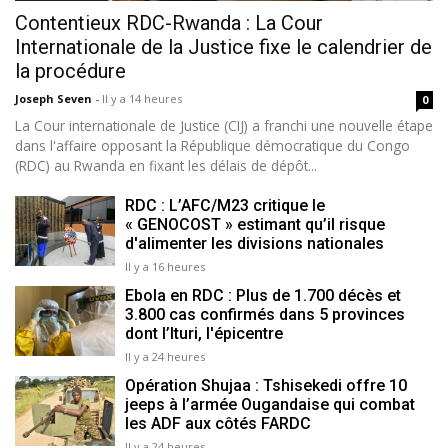
Contentieux RDC-Rwanda : La Cour
Internationale de la Justice fixe le calendrier de
la procédure
Joseph Seven
-
Il y a 14 heures
0
La Cour internationale de Justice (CIJ) a franchi une nouvelle étape
dans l'affaire opposant la République démocratique du Congo
(RDC) au Rwanda en fixant les délais de dépôt...
RDC : L’AFC/M23 critique le
« GENOCOST » estimant qu’il risque
d'alimenter les divisions nationales
Il y a 16 heures
Ebola en RDC : Plus de 1.700 décès et
3.800 cas confirmés dans 5 provinces
dont l’Ituri, l'épicentre
Il y a 24 heures
Opération Shujaa : Tshisekedi offre 10
jeeps à l’armée Ougandaise qui combat
les ADF aux côtés FARDC
Il y a 24 heures