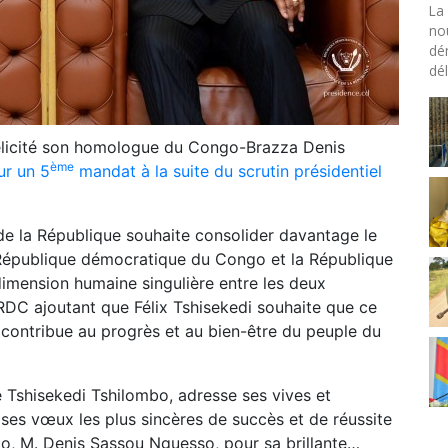
La 
no
dé
dél
félicité son homologue du Congo-Brazza Denis
ème
ur un 5
mandat à la suite du scrutin présidentiel
de la République souhaite consolider davantage le
a République démocratique du Congo et la République
dimension humaine singulière entre les deux
a RDC ajoutant que Félix Tshisekedi souhaite que ce
ontribue au progrès et au bien-être du peuple du
e Tshisekedi Tshilombo, adresse ses vives et
nt ses vœux les plus sincères de succès et de réussite
, M. Denis Sassou Nguesso, pour sa brillante…