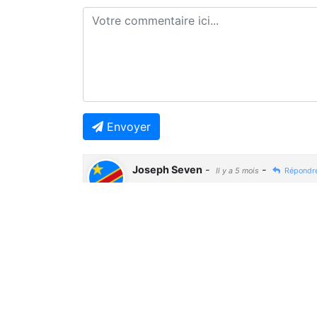
Envoyer
Joseph Seven
-
-
Il y a 5 mois
Répondr
🤔🤔🤔
Previous