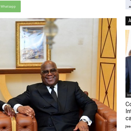
Whatsapp
À
In
C
In
ca
Jo