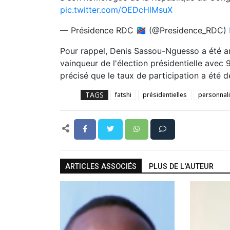
pic.twitter.com/OEDcHlMsuX
— Présidence RDC 🇨🇩 (@Presidence_RDC)
Pour rappel, Denis Sassou-Nguesso a été an
vainqueur de l'élection présidentielle avec 9
précisé que
le taux de participation a été 
TAGS
fatshi
présidentielles
personnali
ARTICLES ASSOCIÉS
PLUS DE L'AUTEUR