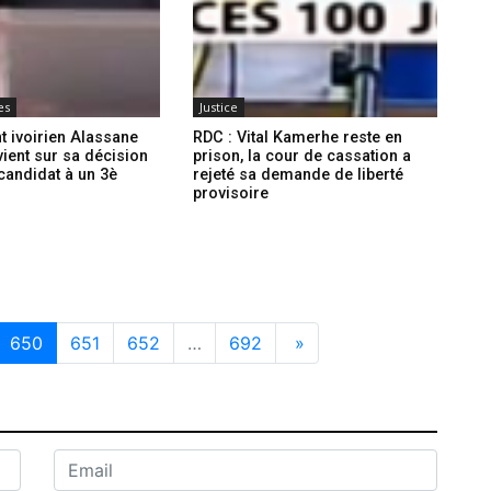
es
Justice
t ivoirien Alassane
RDC : Vital Kamerhe reste en
vient sur sa décision
prison, la cour de cassation a
 candidat à un 3è
rejeté sa demande de liberté
provisoire
650
651
652
…
692
»