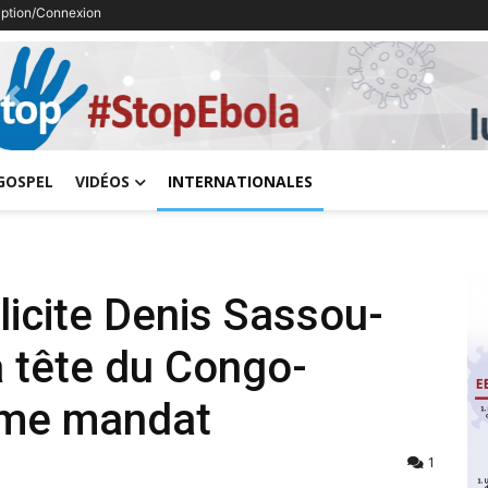
ription/Connexion
Previous
GOSPEL
VIDÉOS
INTERNATIONALES
élicite Denis Sassou-
a tête du Congo-
ème mandat
1