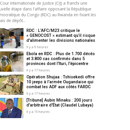
Cour internationale de Justice (CIJ) a franchi une
uvelle étape dans l'affaire opposant la République
mocratique du Congo (RDC) au Rwanda en fixant les
ais de dépôt...
RDC : L’AFC/M23 critique le
« GENOCOST » estimant qu’il risque
d'alimenter les divisions nationales
Il y a 9 heures
Ebola en RDC : Plus de 1.700 décès
et 3.800 cas confirmés dans 5
provinces dont l’Ituri, l'épicentre
Il y a 17 heures
Opération Shujaa : Tshisekedi offre
10 jeeps à l’armée Ougandaise qui
combat les ADF aux côtés FARDC
Il y a 17 heures
[Tribune] Aubin Minaku : 200 jours
d'arbitraire d'État (Claudel Lubaya)
Il y a 15 heures