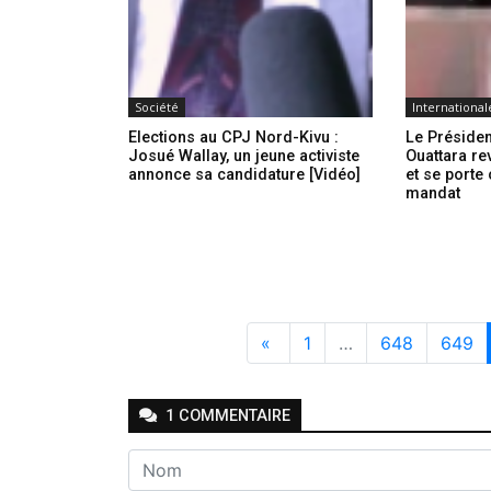
Société
International
Elections au CPJ Nord-Kivu :
Le Présiden
Josué Wallay, un jeune activiste
Ouattara re
annonce sa candidature [Vidéo]
et se porte
mandat
«
1
…
648
649
1
COMMENTAIRE