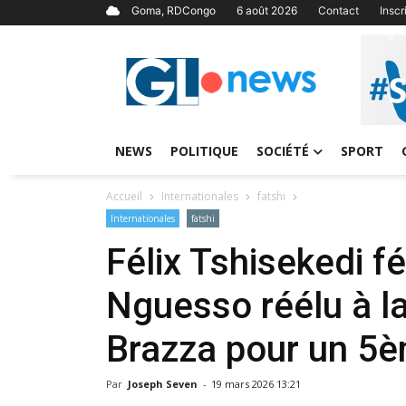
Goma, RDCongo
6 août 2026
Contact
Insc
NEWS
POLITIQUE
SOCIÉTÉ
SPORT
Accueil
Internationales
fatshi
Internationales
fatshi
Félix Tshisekedi f
Nguesso réélu à l
Brazza pour un 5
Par
Joseph Seven
-
19 mars 2026 13:21