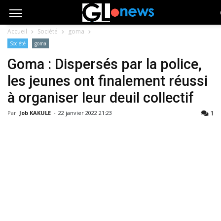
Accueil
Société
goma
Société
goma
Goma : Dispersés par la police,
les jeunes ont finalement réussi
à organiser leur deuil collectif
1
Par
Job KAKULE
-
22 janvier 2022 21:23