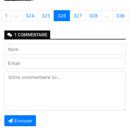
1
…
324
325
326
327
328
…
336
1
COMMENTAIRE
Envoyer