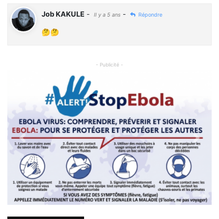
Job KAKULE
-
-
Il y a 5 ans
Répondre
🤔🤔
- Publicité -
Previous
Next