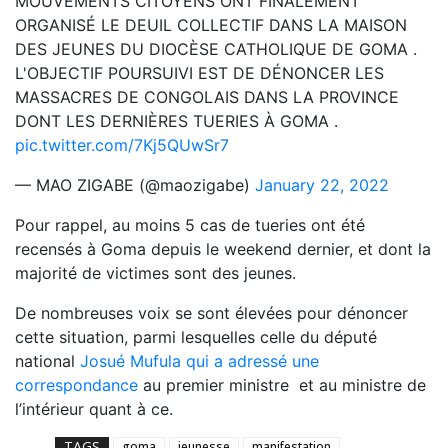
MOUVEMENTS CITOYENS ONT FINALEMENT
ORGANISÉ LE DEUIL COLLECTIF DANS LA MAISON
DES JEUNES DU DIOCÈSE CATHOLIQUE DE GOMA .
L'OBJECTIF POURSUIVI EST DE DÉNONCER LES
MASSACRES DE CONGOLAIS DANS LA PROVINCE
DONT LES DERNIÈRES TUERIES À GOMA .
pic.twitter.com/7Kj5QUwSr7
— MAO ZIGABE (@maozigabe)
January 22, 2022
Pour rappel, au moins 5 cas de tueries ont été
recensés à Goma depuis le weekend dernier, et dont la
majorité de victimes sont des jeunes.
De nombreuses voix se sont élevées pour dénoncer
cette situation, parmi lesquelles celle du député
national
Josué Mufula qui a adressé une
correspondance
au premier ministre et au ministre de
l’intérieur quant à ce.
TAGS
goma
jeunesse
manifestation