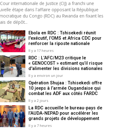
Cour internationale de Justice (CIJ) a franchi une
uvelle étape dans l'affaire opposant la République
mocratique du Congo (RDC) au Rwanda en fixant les
ais de dépôt...
Ebola en RDC : Tshisekedi réunit
l'exécutif, l’OMS et Africa CDC pour
renforcer la riposte nationale
Il y a 17 heures
RDC : L’AFC/M23 critique le
« GENOCOST » estimant qu’il risque
d'alimenter les divisions nationales
Il y a environ un jour
Opération Shujaa : Tshisekedi offre
10 jeeps à l’armée Ougandaise qui
combat les ADF aux côtés FARDC
Il y a 2 jours
La RDC accueille le bureau-pays de
l’AUDA-NEPAD pour accélérer les
grands projets de développement
Il y a 7 heures