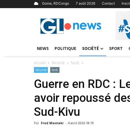
Goma, RDCongo
7 août 2026
Contact
Insc
NEWS
POLITIQUE
SOCIÉTÉ
SPORT
Accueil
Sécurité
fardc
Sécurité
fardc
Guerre en RDC : L
avoir repoussé de
Sud-Kivu
Par
Fred Mastaki
-
4 avril 2026 18:19