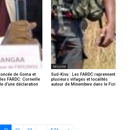
Sécurité
noncée de Goma et
Sud-Kivu : Les FARDC reprennent
les FARDC: Corneille
plusieurs villages et localités
e d’une déclaration
autour de Minembwe dans le Fizi
11
12
13
…
574
»