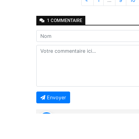
1
COMMENTAIRE
Envoyer
Joseph Seven
-
-
Il y a 4 mois
Répondr
🤔🤔🤔