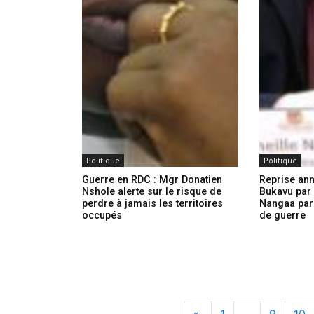
Politique
Politique
Guerre en RDC : Mgr Donatien
Reprise an
Nshole alerte sur le risque de
Bukavu par 
perdre à jamais les territoires
Nangaa parl
occupés
de guerre
«
1
…
9
10