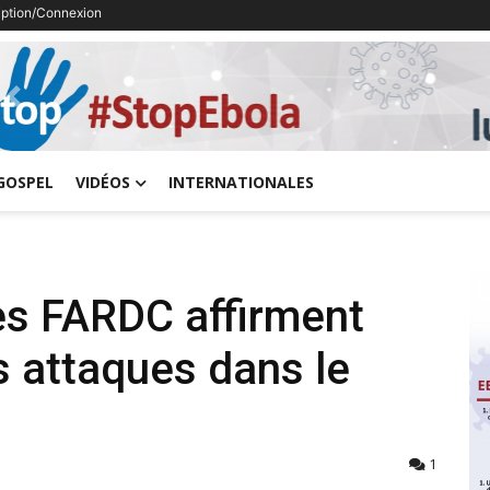
ription/Connexion
Previous
GOSPEL
VIDÉOS
INTERNATIONALES
es FARDC affirment
s attaques dans le
1