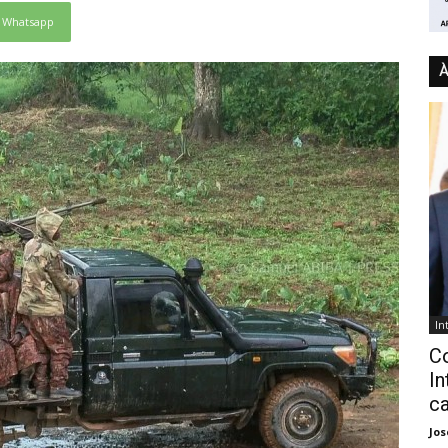
Whatsapp
À
In
C
In
ca
Jo