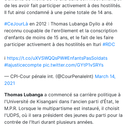
de les avoir fait participer activement à des hostilités.
Il fut ainsi condamné à une peine totale de 14 ans.
#CeJourLà
en 2012 : Thomas Lubanga Dyilo a été
reconnu coupable de l'enrôlement et la conscription
d'enfants de moins de 15 ans, et le fait de les faire
participer activement à des hostilités en Ituri
#RDC
ℹ
https://t.co/uXVSWQQsPW
#EnfantsPasSoldats
#lajusticecompte
pic.twitter.com/GYtP1vSRYs
— CPI-Cour pénale int. (@CourPenaleInt)
March 14,
2021
Thomas Lubanga
a commencé sa carrière politique à
l'Université de Kisangani dans l'ancien parti d’État, le
M.P.R. Lorsque le multipartisme est instauré, il choisit
l'UDPS, où il sera président des jeunes du parti pour la
contrée de l'Ituri durant plusieurs années.