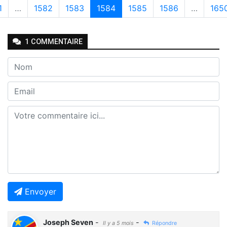
1
…
1582
1583
1584
1585
1586
…
165
1
COMMENTAIRE
Envoyer
Joseph Seven
-
-
Il y a 5 mois
Répondre