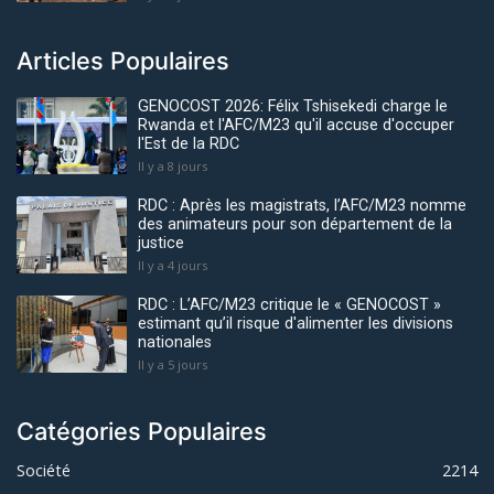
Articles Populaires
GENOCOST 2026: Félix Tshisekedi charge le
Rwanda et l'AFC/M23 qu'il accuse d'occuper
l'Est de la RDC
Il y a 8 jours
RDC : Après les magistrats, l’AFC/M23 nomme
des animateurs pour son département de la
justice
Il y a 4 jours
RDC : L’AFC/M23 critique le « GENOCOST »
estimant qu’il risque d'alimenter les divisions
nationales
Il y a 5 jours
Catégories Populaires
Société
2214