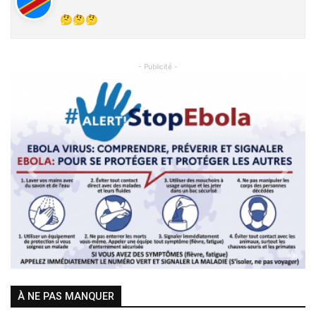
🤔🤔🤔
- Publicité -
Previous
Next
À NE PAS MANQUER