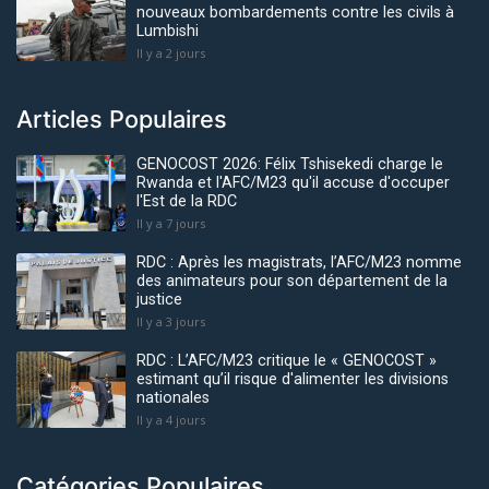
nouveaux bombardements contre les civils à
Lumbishi
Il y a 2 jours
Articles Populaires
GENOCOST 2026: Félix Tshisekedi charge le
Rwanda et l'AFC/M23 qu'il accuse d'occuper
l'Est de la RDC
Il y a 7 jours
RDC : Après les magistrats, l’AFC/M23 nomme
des animateurs pour son département de la
justice
Il y a 3 jours
RDC : L’AFC/M23 critique le « GENOCOST »
estimant qu’il risque d'alimenter les divisions
nationales
Il y a 4 jours
Catégories Populaires