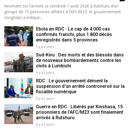
Revenant sur l’arrivée ce vendredi 7 août 2026 à Rutshuru d’un
groupe de 15 personnes affilées à l’AFC/M23, le gouvernement
congolais a indiqué...
Ebola en RDC : Le cap de 4.000 cas
confirmés franchi, plus 1.800 décès
enregistrés dans 5 provinces
Il y a 2 jours
Sud-Kivu : Des morts et des blessés dans
de nouveaux bombardements contre les
civils à Lumbishi
Il y a 2 jours
RDC : Le gouvernement dément la
suspension d’un arrêté controversé sur la
fiscalité numérique
Il y a 2 jours
Guerre en RDC : Libérés par Kinshasa, 15
prisonniers de l'AFC/M23 sont finalement
arrivés à Rutshuru
Il y a 2 jours