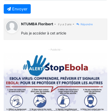
Envoyer
NTUMBA Floribert
-
-
Il y a 3 ans
Répondre
Puis je accéder à cet article
- Publicité -
Previous
Next