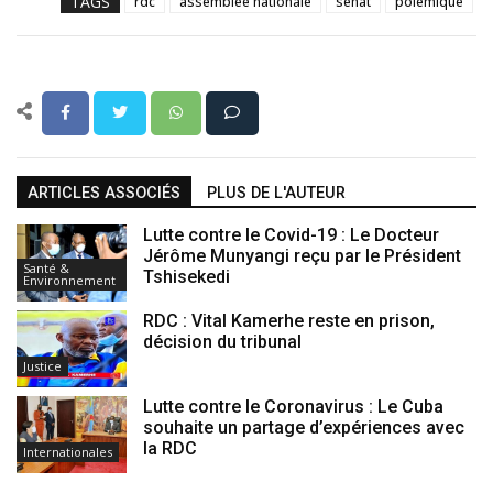
TAGS
rdc
assemblée nationale
sénat
polémique
ARTICLES ASSOCIÉS
PLUS DE L'AUTEUR
Lutte contre le Covid-19 : Le Docteur
Jérôme Munyangi reçu par le Président
Santé &
Tshisekedi
Environnement
RDC : Vital Kamerhe reste en prison,
décision du tribunal
Justice
Lutte contre le Coronavirus : Le Cuba
souhaite un partage d’expériences avec
la RDC
Internationales