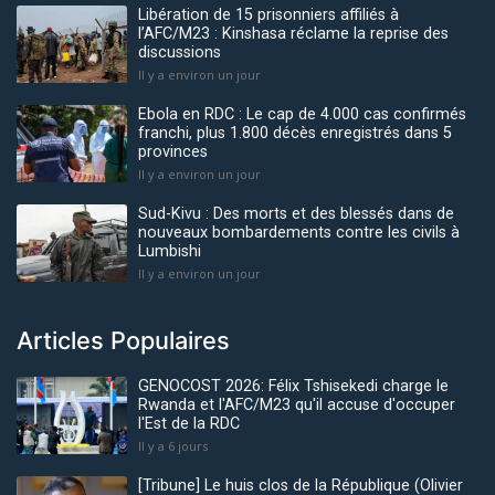
Libération de 15 prisonniers affiliés à
l’AFC/M23 : Kinshasa réclame la reprise des
discussions
Il y a environ un jour
Ebola en RDC : Le cap de 4.000 cas confirmés
franchi, plus 1.800 décès enregistrés dans 5
provinces
Il y a environ un jour
Sud-Kivu : Des morts et des blessés dans de
nouveaux bombardements contre les civils à
Lumbishi
Il y a environ un jour
Articles Populaires
GENOCOST 2026: Félix Tshisekedi charge le
Rwanda et l'AFC/M23 qu'il accuse d'occuper
l'Est de la RDC
Il y a 6 jours
[Tribune] Le huis clos de la République (Olivier