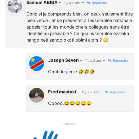
Samuel ABIBA
-
-
Il y a 2 ans
Répondre
Donc si je comprends bien, on peux seulement être
bien vêtue . et se présenter à l’assemblée nationale
appeler tout les monde chers collègues sans être
identifié au préalable ? Ce que assemblée ezalaka
nango neti zando okoti obimi alors ? 🙄
Joseph Seven
-
-
Il y a 2 ans
Répondre
Ohhh le génie 🤣🤣🤣
Fred mastaki
-
-
Il y a 2 ans
Répondre
Ooooo,😂😂😂😄😄
- Publicité -