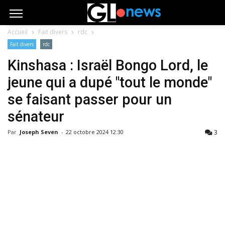
Accueil
Fait divers
rdc
Fait divers
rdc
Kinshasa : Israël Bongo Lord, le
jeune qui a dupé "tout le monde"
se faisant passer pour un
sénateur
3
Par
Joseph Seven
-
22 octobre 2024 12:30