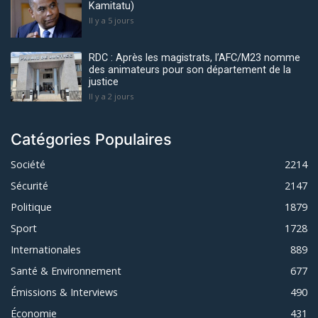
Kamitatu)
Il y a 5 jours
RDC : Après les magistrats, l’AFC/M23 nomme
des animateurs pour son département de la
justice
Il y a 2 jours
Catégories Populaires
Société
2214
Sécurité
2147
Politique
1879
Sport
1728
Internationales
889
Santé & Environnement
677
Émissions & Interviews
490
Économie
431