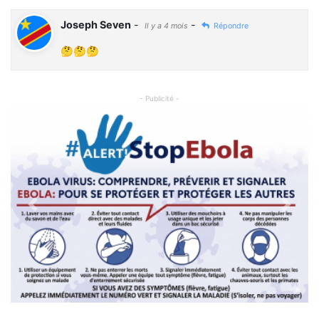
Joseph Seven
-
-
Il y a 4 mois
Répondre
🤔🤔🤔
- Publicité -
Previous
Next