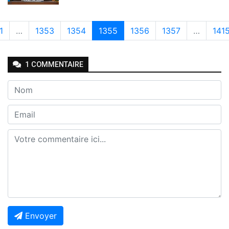
1
…
1353
1354
1355
1356
1357
…
141
1
COMMENTAIRE
Envoyer