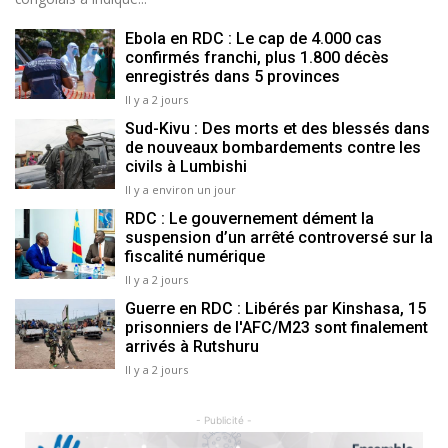
Ebola en RDC : Le cap de 4.000 cas
confirmés franchi, plus 1.800 décès
enregistrés dans 5 provinces
Il y a 2 jours
Sud-Kivu : Des morts et des blessés dans
de nouveaux bombardements contre les
civils à Lumbishi
Il y a environ un jour
RDC : Le gouvernement dément la
suspension d’un arrêté controversé sur la
fiscalité numérique
Il y a 2 jours
Guerre en RDC : Libérés par Kinshasa, 15
prisonniers de l'AFC/M23 sont finalement
arrivés à Rutshuru
Il y a 2 jours
- Publicité -