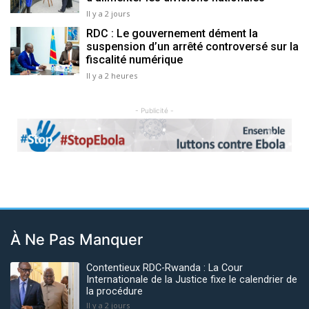
Il y a 2 jours
RDC : Le gouvernement dément la
suspension d’un arrêté controversé sur la
fiscalité numérique
Il y a 2 heures
- Publicité -
Previous
Next
À Ne Pas Manquer
Contentieux RDC-Rwanda : La Cour
Internationale de la Justice fixe le calendrier de
la procédure
Il y a 2 jours