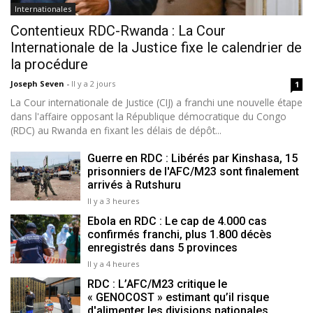
Internationales
Contentieux RDC-Rwanda : La Cour
Internationale de la Justice fixe le calendrier de
la procédure
Joseph Seven
-
Il y a 2 jours
1
La Cour internationale de Justice (CIJ) a franchi une nouvelle étape
dans l'affaire opposant la République démocratique du Congo
(RDC) au Rwanda en fixant les délais de dépôt...
Guerre en RDC : Libérés par Kinshasa, 15
prisonniers de l'AFC/M23 sont finalement
arrivés à Rutshuru
Il y a 3 heures
Ebola en RDC : Le cap de 4.000 cas
confirmés franchi, plus 1.800 décès
enregistrés dans 5 provinces
Il y a 4 heures
RDC : L’AFC/M23 critique le
« GENOCOST » estimant qu’il risque
d'alimenter les divisions nationales