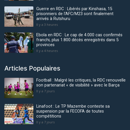
Guerre en RDC : Libérés par Kinshasa, 15
prisonniers de l'AFC/M23 sont finalement
arrivés à Rutshuru
Il y a 3 heures
Ebola en RDC : Le cap de 4.000 cas confirmés
franchi, plus 1.800 décès enregistrés dans 5
provinces
Il y a 4 heures
Articles Populaires
Football : Malgré les critiques, la RDC renouvelle
son partenariat « de visibilité » avec le Barça
Il y a 7 jours
Linafoot : Le TP Mazembe conteste sa
suspension par la FECOFA de toutes
compétitions
Il y a 7 jours