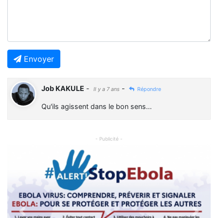
Envoyer
Job KAKULE
-
-
Il y a 7 ans
Répondre
Qu'ils agissent dans le bon sens...
- Publicité -
Previous
Next