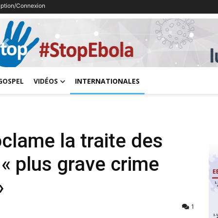
ription/Connexion
Previous
GOSPEL
VIDÉOS
INTERNATIONALES
clame la traite des
 « plus grave crime
»
1