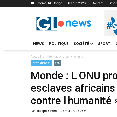
Goma, RDCongo
6 août 2026
Contact
Insc
NEWS
POLITIQUE
SOCIÉTÉ
SPORT
Accueil
Internationales
onu
Internationales
onu
Monde : L'ONU pro
esclaves africains
contre l'humanité 
Par
Joseph Seven
-
26 mars 2026 09:33