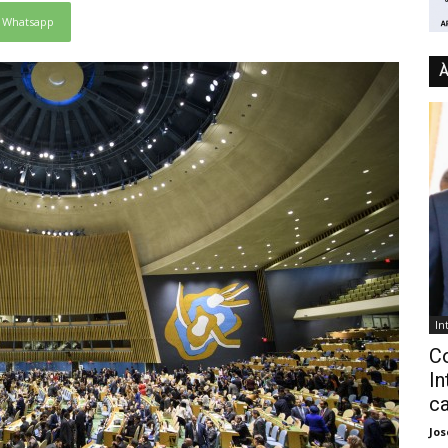
Whatsapp
À
In
C
In
ca
Jo