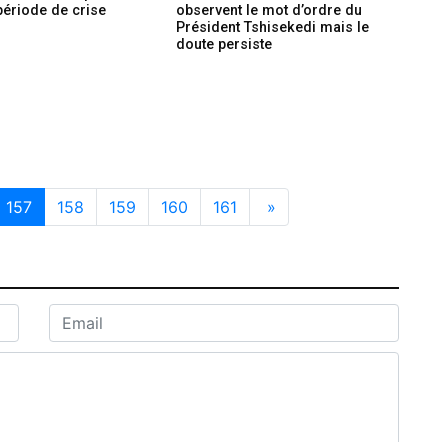
période de crise
observent le mot d’ordre du
Président Tshisekedi mais le
doute persiste
157
158
159
160
161
»