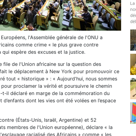
La 
no
dé
dél
 Européens, l'Assemblée générale de l'
ONU
a
fricains comme crime « le plus grave contre
a
qui espère des excuses et la justice.
file de l'
Union africaine
sur la question des
ue, fait le déplacement à New York pour promouvoir ce
gré tout « historique » : « Aujourd'hui, nous sommes
pour proclamer la vérité et poursuivre le chemin
, a-t-il déclaré en marge de la commémoration du
 d’enfants dont les vies ont été volées en l’espace
ontre (États-Unis, Israël, Argentine) et 52
ats membres de l'Union européenne), déclare « la
 l'esclavage racialisé des Africains » comme « les