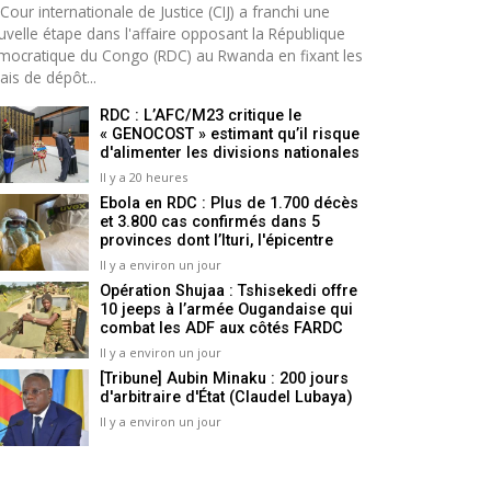
Cour internationale de Justice (CIJ) a franchi une
uvelle étape dans l'affaire opposant la République
mocratique du Congo (RDC) au Rwanda en fixant les
ais de dépôt...
RDC : L’AFC/M23 critique le
« GENOCOST » estimant qu’il risque
d'alimenter les divisions nationales
Il y a 20 heures
Ebola en RDC : Plus de 1.700 décès
et 3.800 cas confirmés dans 5
provinces dont l’Ituri, l'épicentre
Il y a environ un jour
Opération Shujaa : Tshisekedi offre
10 jeeps à l’armée Ougandaise qui
combat les ADF aux côtés FARDC
Il y a environ un jour
[Tribune] Aubin Minaku : 200 jours
d'arbitraire d'État (Claudel Lubaya)
Il y a environ un jour