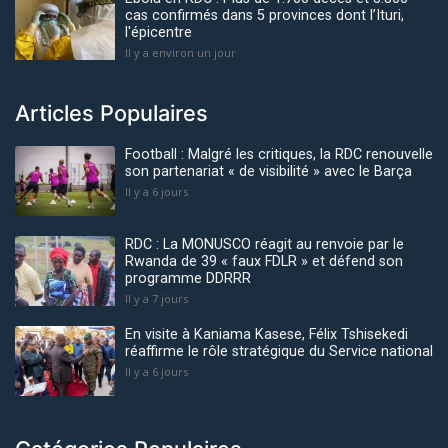
cas confirmés dans 5 provinces dont l’Ituri,
l'épicentre
Il y a environ un jour
Articles Populaires
Football : Malgré les critiques, la RDC renouvelle
son partenariat « de visibilité » avec le Barça
Il y a 6 jours
RDC : La MONUSCO réagit au renvoie par le
Rwanda de 39 « faux FDLR » et défend son
programme DDRRR
Il y a 7 jours
En visite à Kaniama Kasese, Félix Tshisekedi
réaffirme le rôle stratégique du Service national
Il y a 6 jours