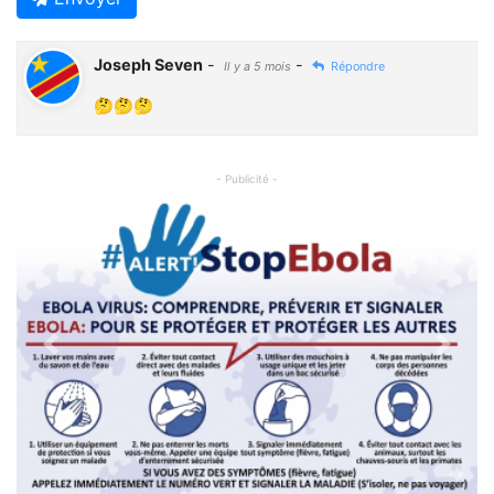
Joseph Seven
-
-
Il y a 5 mois
Répondre
🤔🤔🤔
- Publicité -
Previous
Next