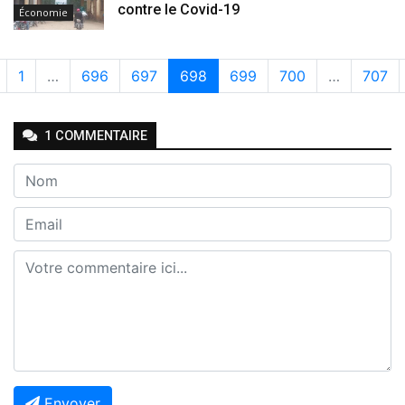
contre le Covid-19
Économie
1
…
696
697
698
699
700
…
707
1
COMMENTAIRE
Envoyer