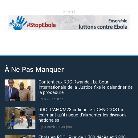
- Publicité -
Previous
Next
À Ne Pas Manquer
Contentieux RDC-Rwanda : La Cour
Internationale de la Justice fixe le calendrier de
la procédure
Il y a 22 heures
RDC : L’AFC/M23 critique le « GENOCOST »
estimant qu’il risque d'alimenter les divisions
nationales
Il y a environ un jour
Ebola en RDC : Plus de 1.700 décès et 3.800