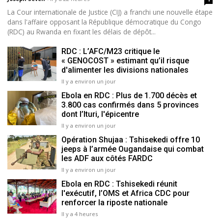
La Cour internationale de Justice (CIJ) a franchi une nouvelle étape
dans l'affaire opposant la République démocratique du Congo
(RDC) au Rwanda en fixant les délais de dépôt...
RDC : L’AFC/M23 critique le
« GENOCOST » estimant qu’il risque
d'alimenter les divisions nationales
Il y a environ un jour
Ebola en RDC : Plus de 1.700 décès et
3.800 cas confirmés dans 5 provinces
dont l’Ituri, l'épicentre
Il y a environ un jour
Opération Shujaa : Tshisekedi offre 10
jeeps à l’armée Ougandaise qui combat
les ADF aux côtés FARDC
Il y a environ un jour
Ebola en RDC : Tshisekedi réunit
l'exécutif, l’OMS et Africa CDC pour
renforcer la riposte nationale
Il y a 4 heures