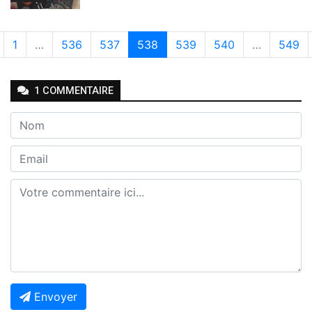
1
…
536
537
538
539
540
…
549
1
COMMENTAIRE
Envoyer