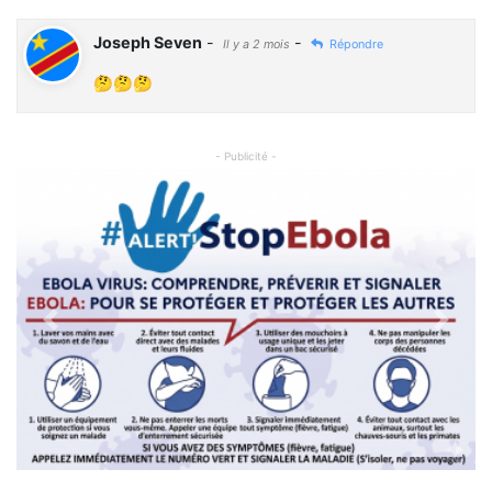
Joseph Seven
-
-
Il y a 2 mois
Répondre
🤔🤔🤔
- Publicité -
Previous
Next