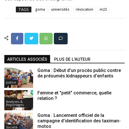
TAGS
goma
universités
révocation
m23
ARTICLES ASSOCIÉS
PLUS DE L'AUTEUR
Goma : Début d'un procès public contre
de présumés kidnappeurs d'enfants
Justice
Femme et "petit" commerce, quelle
relation ?
Analyses &
Reportages
Goma : Lancement officiel de la
campagne d’identification des taximan-
motos
Société