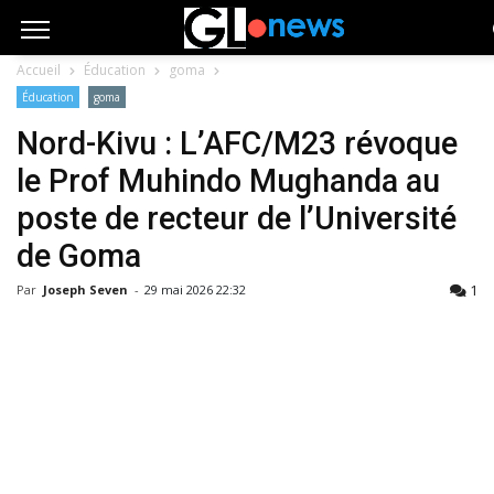
Accueil
Éducation
goma
Éducation
goma
Nord-Kivu : L’AFC/M23 révoque
le Prof Muhindo Mughanda au
poste de recteur de l’Université
de Goma
1
Par
Joseph Seven
-
29 mai 2026 22:32