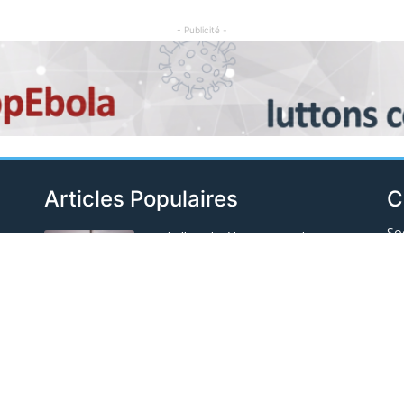
- Publicité -
Articles Populaires
C
So
Football : Malgré les critiques, la RDC
renouvelle son partenariat « de visibilité »
Sé
avec le Barça
Il y a 7 jours
Po
15
Linafoot : Le TP Mazembe conteste sa
Sp
ent
suspension par la FECOFA de toutes
compétitions
In
Il y a 7 jours
Sa
GENOCOST 2026: Félix Tshisekedi charge
Ém
le Rwanda et l'AFC/M23 qu'il accuse