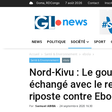
Goma, RDCongo
7 août 2026
Contact
Insc
NEWS
POLITIQUE
SOCIÉTÉ
SPORT
Accueil
Santé & Environnement
ebola
Santé & Environnement
ebola
Nord-Kivu : Le gou
échangé avec le r
riposte contre Ebo
Par
Samuel ABIBA
-
24 septembre 2020 16:30