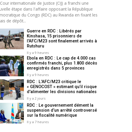
Cour internationale de Justice (CIJ) a franchi une
uvelle étape dans l'affaire opposant la République
mocratique du Congo (RDC) au Rwanda en fixant les
ais de dépôt...
Guerre en RDC : Libérés par
Kinshasa, 15 prisonniers de
l'AFC/M23 sont finalement arrivés à
Rutshuru
Il y a 9 heures
Ebola en RDC : Le cap de 4.000 cas
confirmés franchi, plus 1.800 décès
enregistrés dans 5 provinces
Il y a 9 heures
RDC : L’AFC/M23 critique le
« GENOCOST » estimant qu’il risque
d'alimenter les divisions nationales
Il y a 2 jours
RDC : Le gouvernement dément la
suspension d’un arrêté controversé
sur la fiscalité numérique
Il y a 7 heures