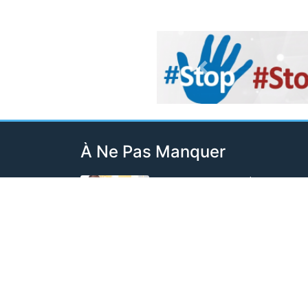
Previous
À Ne Pas Manquer
Contentieux RDC-Rwanda : La Cour
Internationale de la Justice fixe le
calendrier de la procédure
Il y a 2 jours
Guerre en RDC : Libérés par Kinshasa, 
prisonniers de l'AFC/M23 sont finalem
arrivés à Rutshuru
Il y a 9 heures
Ebola en RDC : Le cap de 4.000 cas
confirmés franchi, plus 1.800 décès