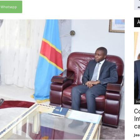
Whatsapp
À
In
C
In
ca
Jo