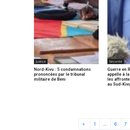
Justice
Sécurité
Nord-Kivu : 5 condamnations
Guerre en R
prononcées par le tribunal
appelle à l
militaire de Beni
les affron
au Sud-Kiv
«
1
…
6
7