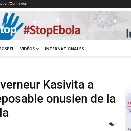
ription/Connexion
Previous
GOSPEL
VIDÉOS
INTERNATIONALES
verneur Kasivita a
eposable onusien de la
la
1