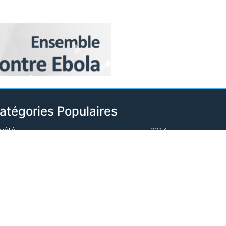
Next
atégories Populaires
ciété
2214
curité
2146
litique
1878
ort
1728
ternationales
889
nté & Environnement
677
issions & Interviews
490