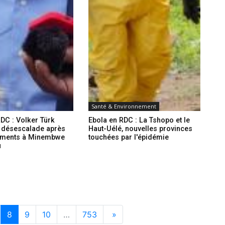
Santé & Environnement
DC : Volker Türk
Ebola en RDC : La Tshopo et le
a désescalade après
Haut-Uélé, nouvelles provinces
tements à Minembwe
touchées par l'épidémie
u
8
9
10
…
753
»