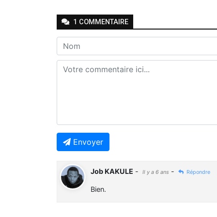
1
COMMENTAIRE
Envoyer
Job KAKULE
-
-
Il y a 6 ans
Répondre
Bien.