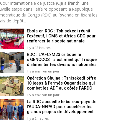
Cour internationale de Justice (CIJ) a franchi une
uvelle étape dans l'affaire opposant la République
mocratique du Congo (RDC) au Rwanda en fixant les
ais de dépôt...
Ebola en RDC : Tshisekedi réunit
l'exécutif, l’OMS et Africa CDC pour
renforcer la riposte nationale
Il y a 12 heures
RDC : L’AFC/M23 critique le
« GENOCOST » estimant qu’il risque
d'alimenter les divisions nationales
Il y a environ un jour
Opération Shujaa : Tshisekedi offre
10 jeeps à l’armée Ougandaise qui
combat les ADF aux côtés FARDC
Il y a environ un jour
La RDC accueille le bureau-pays de
l’AUDA-NEPAD pour accélérer les
grands projets de développement
Il y a 2 heures