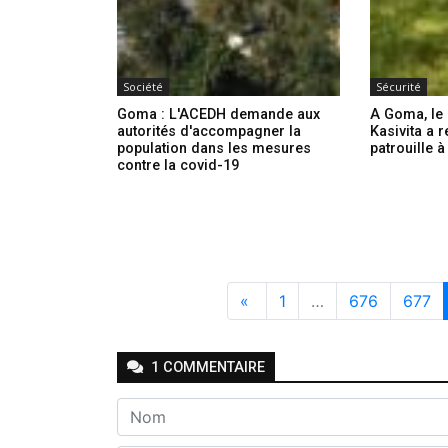
Société
Sécurité
Goma : L'ACEDH demande aux
A Goma, le
autorités d'accompagner la
Kasivita a 
population dans les mesures
patrouille à
contre la covid-19
«
1
…
676
677
1
COMMENTAIRE