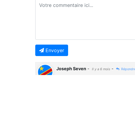
Envoyer
Joseph Seven
-
-
Il y a 6 mois
Répondr
🤔🤔🤔
Previous