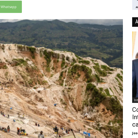
Whatsapp
À
In
C
In
ca
Jo