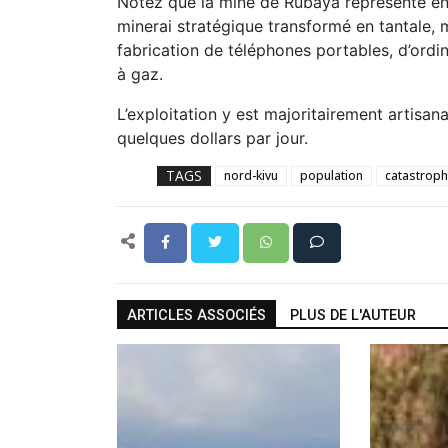
Notez que la mine de Rubaya représente env
minerai stratégique transformé en tantale, m
fabrication de téléphones portables, d’ord
à gaz.
L’exploitation y est majoritairement artisan
quelques dollars par jour.
TAGS
nord-kivu
population
catastroph
ARTICLES ASSOCIÉS
PLUS DE L'AUTEUR