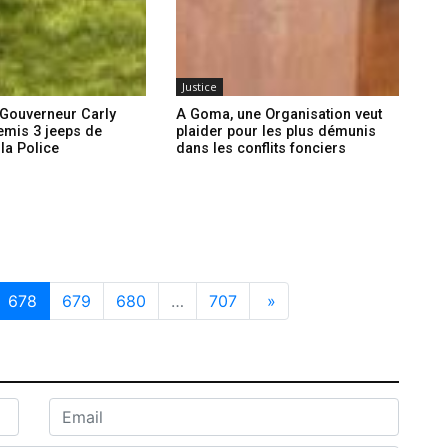
Justice
 Gouverneur Carly
A Goma, une Organisation veut
remis 3 jeeps de
plaider pour les plus démunis
 la Police
dans les conflits fonciers
678
679
680
…
707
»