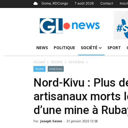
Goma, RDCongo
7 août 2026
Contact
Insc
NEWS
POLITIQUE
SOCIÉTÉ
SPORT
Accueil
Société
nord-kivu
Société
nord-kivu
Nord-Kivu : Plus 
artisanaux morts l
d’une mine à Rub
Par
Joseph Seven
-
31 janvier 2026 13:58