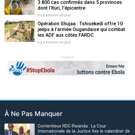
3.800 cas confirmés dans 5 provinces
dont l’Ituri, l'épicentre
Il y a environ un jour
Opération Shujaa : Tshisekedi offre 10
jeeps à l’armée Ougandaise qui combat
les ADF aux côtés FARDC
Il y a environ un jour
- Publicité -
Previous
Next
À Ne Pas Manquer
Contentieux RDC-Rwanda : La Cour
Internationale de la Justice fixe le calendrier de