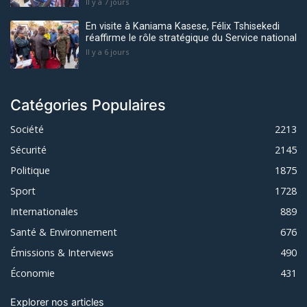
Il y a 7 jours
En visite à Kaniama Kasese, Félix Tshisekedi
réaffirme le rôle stratégique du Service national
Il y a 6 jours
Catégories Populaires
Société
2213
Sécurité
2145
Politique
1875
Sport
1728
Internationales
889
Santé & Environnement
676
Émissions & Interviews
490
Économie
431
Explorer nos articles