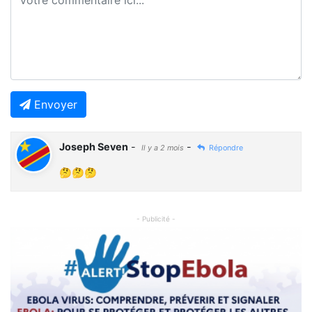
Envoyer
Joseph Seven
-
-
Il y a 2 mois
Répondre
🤔🤔🤔
- Publicité -