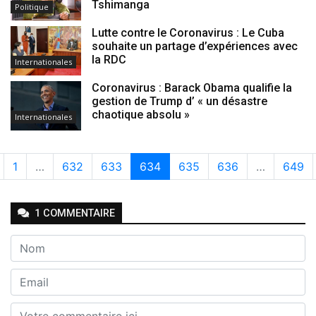
Tshimanga
Politique
Lutte contre le Coronavirus : Le Cuba
souhaite un partage d’expériences avec
la RDC
Internationales
Coronavirus : Barack Obama qualifie la
gestion de Trump d’ « un désastre
chaotique absolu »
Internationales
1
…
632
633
634
635
636
…
649
1
COMMENTAIRE