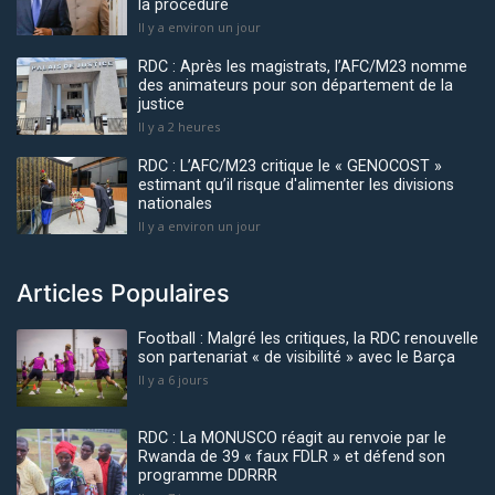
la procédure
Il y a environ un jour
RDC : Après les magistrats, l’AFC/M23 nomme
des animateurs pour son département de la
justice
Il y a 2 heures
RDC : L’AFC/M23 critique le « GENOCOST »
estimant qu’il risque d'alimenter les divisions
nationales
Il y a environ un jour
Articles Populaires
Football : Malgré les critiques, la RDC renouvelle
son partenariat « de visibilité » avec le Barça
Il y a 6 jours
RDC : La MONUSCO réagit au renvoie par le
Rwanda de 39 « faux FDLR » et défend son
programme DDRRR