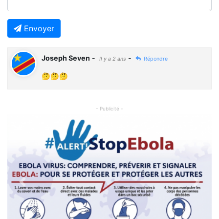
Envoyer
Joseph Seven
-
-
Il y a 2 ans
Répondre
🤔🤔🤔
- Publicité -
Previous
Next