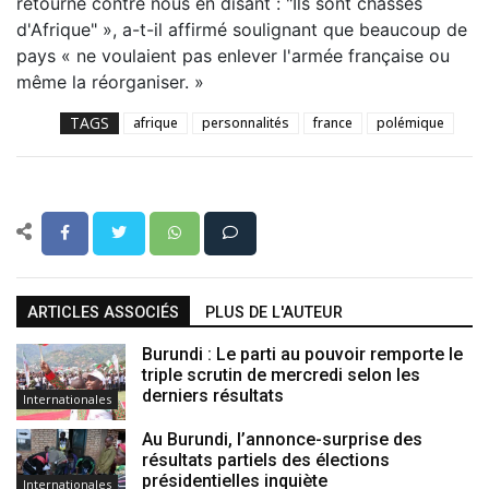
retourné contre nous en disant : "Ils sont chassés
d'Afrique" », a-t-il affirmé soulignant que beaucoup de
pays « ne voulaient pas enlever l'armée française ou
même la réorganiser. »
TAGS
afrique
personnalités
france
polémique
ARTICLES ASSOCIÉS
PLUS DE L'AUTEUR
Burundi : Le parti au pouvoir remporte le
triple scrutin de mercredi selon les
derniers résultats
Internationales
Au Burundi, l’annonce-surprise des
résultats partiels des élections
présidentielles inquiète
Internationales