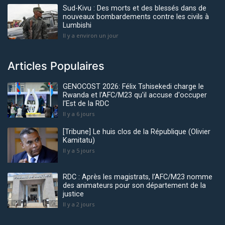
Sud-Kivu : Des morts et des blessés dans de
nouveaux bombardements contre les civils à
Lumbishi
Il y a environ un jour
Articles Populaires
GENOCOST 2026: Félix Tshisekedi charge le
Rwanda et l'AFC/M23 qu'il accuse d'occuper
l'Est de la RDC
Il y a 6 jours
[Tribune] Le huis clos de la République (Olivier
Kamitatu)
Il y a 5 jours
RDC : Après les magistrats, l’AFC/M23 nomme
des animateurs pour son département de la
justice
Il y a 2 jours