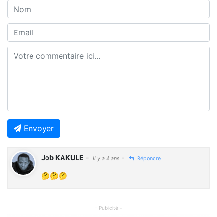
Envoyer
Job KAKULE
-
-
Il y a 4 ans
Répondre
🤔🤔🤔
- Publicité -