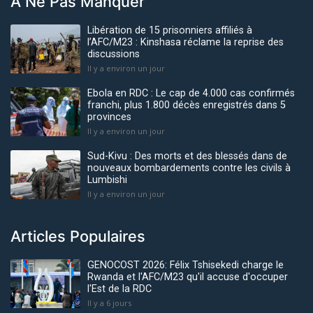
À Ne Pas Manquer
Libération de 15 prisonniers affiliés à
l’AFC/M23 : Kinshasa réclame la reprise des
discussions
Il y a environ un jour
Ebola en RDC : Le cap de 4.000 cas confirmés
franchi, plus 1.800 décès enregistrés dans 5
provinces
Il y a environ un jour
Sud-Kivu : Des morts et des blessés dans de
nouveaux bombardements contre les civils à
Lumbishi
Il y a environ un jour
Articles Populaires
GENOCOST 2026: Félix Tshisekedi charge le
Rwanda et l'AFC/M23 qu'il accuse d'occuper
l'Est de la RDC
Il y a 6 jours