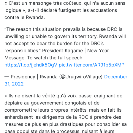
« C'est un mensonge très coûteux, qui n'a aucun sens
logique », a-t-il déclaré fustigeant les accusations
contre le Rwanda.
“The reason this situation prevails is because DRC is
unwilling or unable to govern its territory. Rwanda will
not accept to bear the burden for the DRC’s
responsibilities.” President Kagame | New Year
Message. To watch the full speech
https://t.co/jjehdk5OgV
pic.twitter.com/AR91b5pXMP
— Presidency | Rwanda (@UrugwiroVillage)
December
31, 2022
« Ils ne disent la vérité qu'à voix basse, craignant de
déplaire au gouvernement congolais et de
compromettre leurs propres intérêts, mais en fait ils
enhardissent les dirigeants de la RDC à prendre des
mesures de plus en plus drastiques pour consolider sa
base populiste dans le processus, nuisant à leurs