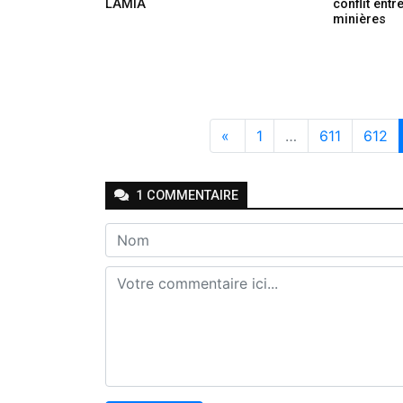
LAMIA
conflit ent
minières
«
1
…
611
612
1
COMMENTAIRE