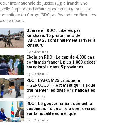
Cour internationale de Justice (CIJ) a franchi une
uvelle étape dans l'affaire opposant la République
mocratique du Congo (RDC) au Rwanda en fixant les
ais de dépôt...
Guerre en RDC : Libérés par
Kinshasa, 15 prisonniers de
l'AFC/M23 sont finalement arrivés à
Rutshuru
Il y a 4 heures
Ebola en RDC : Le cap de 4.000 cas
confirmés franchi, plus 1.800 décès
enregistrés dans 5 provinces
Il y a 5 heures
RDC : L’AFC/M23 critique le
« GENOCOST » estimant qu’il risque
d'alimenter les divisions nationales
Il y a 2 jours
RDC : Le gouvernement dément la
suspension d’un arrêté controversé
sur la fiscalité numérique
Il y a 2 heures