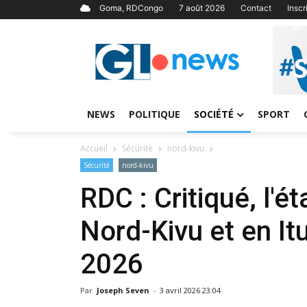
Goma, RDCongo
7 août 2026
Contact
Insc
NEWS
POLITIQUE
SOCIÉTÉ
SPORT
Accueil
Sécurité
nord-kivu
Sécurité
nord-kivu
RDC : Critiqué, l'é
Nord-Kivu et en Itu
2026
Par
Joseph Seven
-
3 avril 2026 23:04