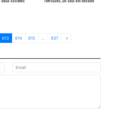
re deux sociétés
retrouvés, un seul est décédé
613
614
615
…
637
»