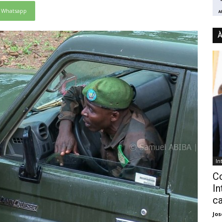
Whatsapp
À
In
C
In
ca
Jo