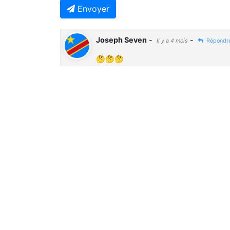
Envoyer
Joseph Seven
-
-
Il y a 4 mois
Répondr
🤔🤔🤔
Previous
À Ne Pas Manquer
Contentieux RDC-Rwanda : La Cour