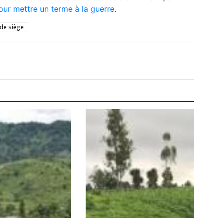
our mettre un terme à la guerre
.
 de siège