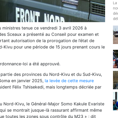
La 
no
dé
dél
s ministres tenue ce vendredi 3 avril 2026 à
e des Sceaux a présenté au Conseil pour examen et
tant autorisation de la prorogation de l’état de
rd-Kivu pour une période de 15 jours prenant cours le
Ordonnance-loi a été approuvé.
 partie des provinces du Nord-Kivu et du Sud-Kivu,
e Goma en janvier 2025,
la levée de cette mesure
sident Félix Tshisekedi, mais longtemps décriée par
du Nord-Kivu, le Général-Major Somo Kakule Evariste
 qui se montrait jusque-là rassurant affirmant même
ue toutes les zones sous contrôle du M23 » ; dit