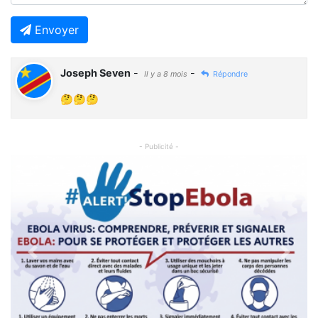
Envoyer
Joseph Seven
-
-
Il y a 8 mois
Répondre
🤔🤔🤔
- Publicité -
Previous
Next