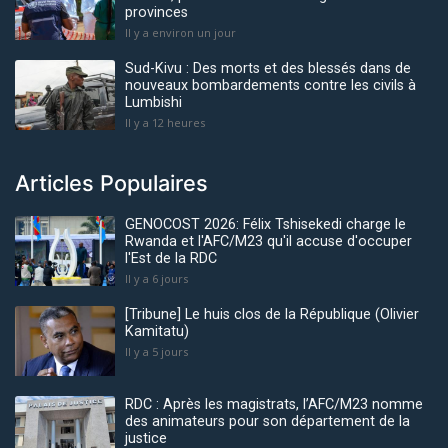
provinces
Il y a environ un jour
Sud-Kivu : Des morts et des blessés dans de
nouveaux bombardements contre les civils à
Lumbishi
Il y a 12 heures
Articles Populaires
GENOCOST 2026: Félix Tshisekedi charge le
Rwanda et l'AFC/M23 qu'il accuse d'occuper
l'Est de la RDC
Il y a 6 jours
[Tribune] Le huis clos de la République (Olivier
Kamitatu)
Il y a 5 jours
RDC : Après les magistrats, l’AFC/M23 nomme
des animateurs pour son département de la
justice