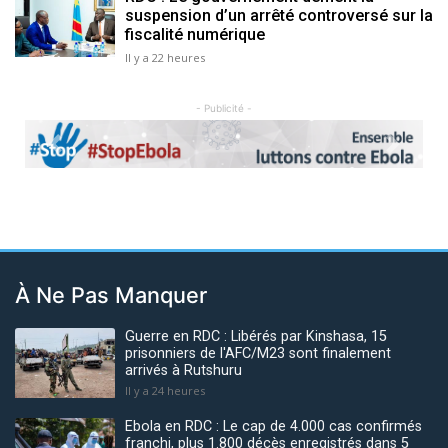
suspension d’un arrêté controversé sur la
fiscalité numérique
Il y a 22 heures
- Publicité -
Previous
Next
À Ne Pas Manquer
Guerre en RDC : Libérés par Kinshasa, 15
prisonniers de l'AFC/M23 sont finalement
arrivés à Rutshuru
Il y a 24 heures
Ebola en RDC : Le cap de 4.000 cas confirmés
franchi, plus 1.800 décès enregistrés dans 5