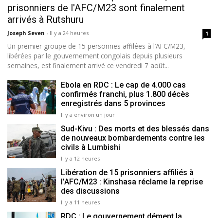
prisonniers de l'AFC/M23 sont finalement
arrivés à Rutshuru
Joseph Seven
-
Il y a 24 heures
1
Un premier groupe de 15 personnes affilées à l’AFC/M23,
libérées par le gouvernement congolais depuis plusieurs
semaines, est finalement arrivé ce vendredi 7 août...
Ebola en RDC : Le cap de 4.000 cas
confirmés franchi, plus 1.800 décès
enregistrés dans 5 provinces
Il y a environ un jour
Sud-Kivu : Des morts et des blessés dans
de nouveaux bombardements contre les
civils à Lumbishi
Il y a 12 heures
Libération de 15 prisonniers affiliés à
l’AFC/M23 : Kinshasa réclame la reprise
des discussions
Il y a 11 heures
RDC : Le gouvernement dément la