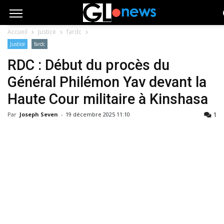
Accueil
Justice
fardc
Justice
fardc
RDC : Début du procès du
Général Philémon Yav devant la
Haute Cour militaire à Kinshasa
1
Par
Joseph Seven
-
19 décembre 2025 11:10