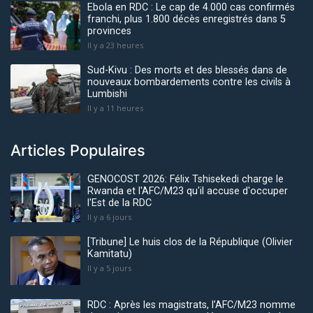
Ebola en RDC : Le cap de 4.000 cas confirmés
franchi, plus 1.800 décès enregistrés dans 5
provinces
Il y a 23 heures
Sud-Kivu : Des morts et des blessés dans de
nouveaux bombardements contre les civils à
Lumbishi
Il y a 11 heures
Articles Populaires
GENOCOST 2026: Félix Tshisekedi charge le
Rwanda et l'AFC/M23 qu'il accuse d'occuper
l'Est de la RDC
Il y a 6 jours
[Tribune] Le huis clos de la République (Olivier
Kamitatu)
Il y a 5 jours
RDC : Après les magistrats, l’AFC/M23 nomme