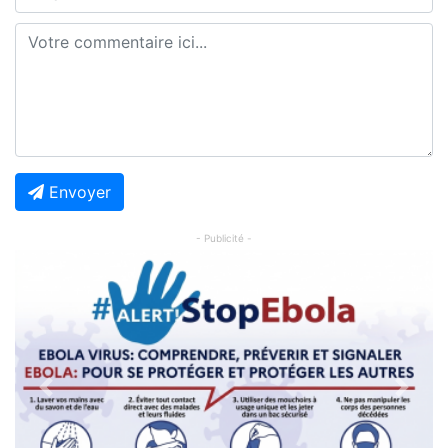
Envoyer
- Publicité -
Previous
Next