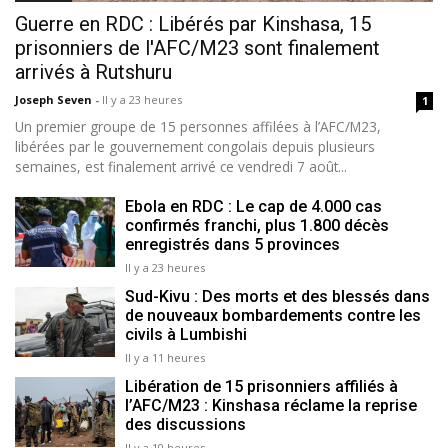
Guerre en RDC : Libérés par Kinshasa, 15
prisonniers de l'AFC/M23 sont finalement
arrivés à Rutshuru
Joseph Seven
-
Il y a 23 heures
1
Un premier groupe de 15 personnes affilées à l’AFC/M23,
libérées par le gouvernement congolais depuis plusieurs
semaines, est finalement arrivé ce vendredi 7 août...
Ebola en RDC : Le cap de 4.000 cas
confirmés franchi, plus 1.800 décès
enregistrés dans 5 provinces
Il y a 23 heures
Sud-Kivu : Des morts et des blessés dans
de nouveaux bombardements contre les
civils à Lumbishi
Il y a 11 heures
Libération de 15 prisonniers affiliés à
l’AFC/M23 : Kinshasa réclame la reprise
des discussions
Il y a 10 heures