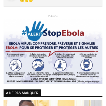
🤔🤔🤔
- Publicité -
Previous
Next
À NE PAS MANQUER