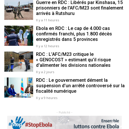
Guerre en RDC : Libérés par Kinshasa, 15
prisonniers de l'AFC/M23 sont finalement
arrivés à Rutshuru
Il y a 11 heures
Ebola en RDC : Le cap de 4.000 cas
confirmés franchi, plus 1.800 décès
enregistrés dans 5 provinces
Il y a 12 heures
RDC : L’AFC/M23 critique le
« GENOCOST » estimant qu’il risque
d'alimenter les divisions nationales
Il y a 2 jours
RDC : Le gouvernement dément la
suspension d’un arrêté controversé sur la
fiscalité numérique
Il y a 9 heures
- Publicité -
Previous
Next