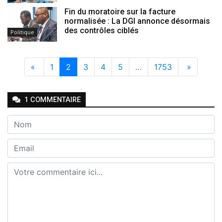
Fin du moratoire sur la facture
normalisée : La DGI annonce désormais
des contrôles ciblés
Politique
«
1
2
3
4
5
…
1753
»
1
COMMENTAIRE