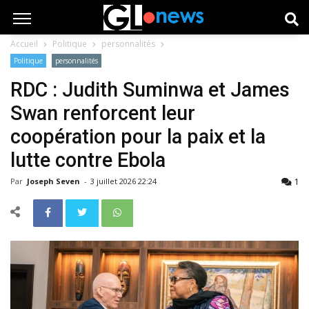
Accueil
Politique
personnalités
Politique
personnalités
RDC : Judith Suminwa et James
Swan renforcent leur
coopération pour la paix et la
lutte contre Ebola
1
Par
Joseph Seven
-
3 juillet 2026 22:24