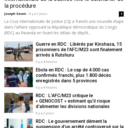
la procédure
Joseph Seven
-
Il y a 2 jours
1
La Cour internationale de Justice (CIJ) a franchi une nouvelle étape
dans l'affaire opposant la République démocratique du Congo
(RDC) au Rwanda en fixant les délais de dépôt...
Guerre en RDC : Libérés par Kinshasa, 15
prisonniers de l'AFC/M23 sont finalement
arrivés à Rutshuru
Il y a 4 heures
Ebola en RDC : Le cap de 4.000 cas
confirmés franchi, plus 1.800 décès
enregistrés dans 5 provinces
Il y a 4 heures
RDC : L’AFC/M23 critique le
« GENOCOST » estimant qu’il risque
d'alimenter les divisions nationales
Il y a 2 jours
RDC : Le gouvernement dément la
suspension d’un arrêté controversé sur la