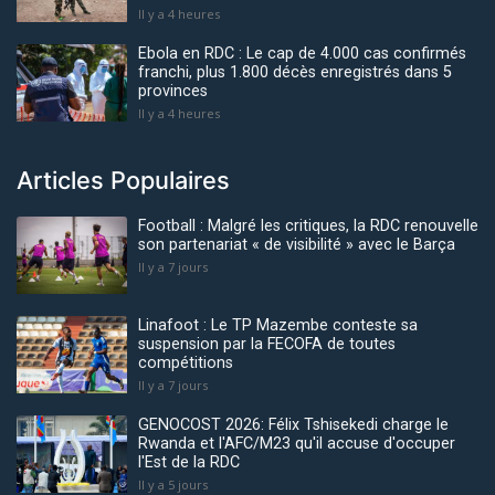
Il y a 4 heures
Ebola en RDC : Le cap de 4.000 cas confirmés
franchi, plus 1.800 décès enregistrés dans 5
provinces
Il y a 4 heures
Articles Populaires
Football : Malgré les critiques, la RDC renouvelle
son partenariat « de visibilité » avec le Barça
Il y a 7 jours
Linafoot : Le TP Mazembe conteste sa
suspension par la FECOFA de toutes
compétitions
Il y a 7 jours
GENOCOST 2026: Félix Tshisekedi charge le
Rwanda et l'AFC/M23 qu'il accuse d'occuper
l'Est de la RDC
Il y a 5 jours