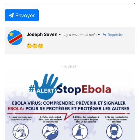
Envoyer
Joseph Seven
-
-
Il y a environ un mois
Répondre
🤔🤔🤔
- Publicité -
Previous
Next