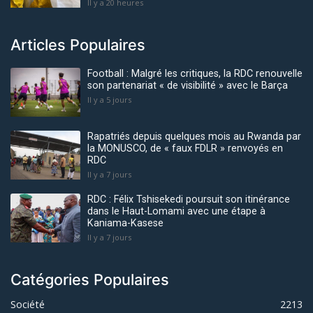
Il y a 20 heures
Articles Populaires
Football : Malgré les critiques, la RDC renouvelle
son partenariat « de visibilité » avec le Barça
Il y a 5 jours
Rapatriés depuis quelques mois au Rwanda par
la MONUSCO, de « faux FDLR » renvoyés en
RDC
Il y a 7 jours
RDC : Félix Tshisekedi poursuit son itinérance
dans le Haut-Lomami avec une étape à
Kaniama-Kasese
Il y a 7 jours
Catégories Populaires
Société
2213