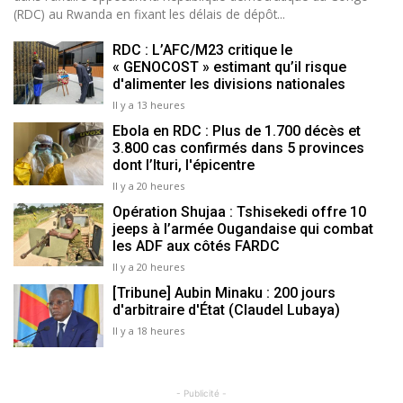
(RDC) au Rwanda en fixant les délais de dépôt...
RDC : L’AFC/M23 critique le
« GENOCOST » estimant qu’il risque
d'alimenter les divisions nationales
Il y a 13 heures
Ebola en RDC : Plus de 1.700 décès et
3.800 cas confirmés dans 5 provinces
dont l’Ituri, l'épicentre
Il y a 20 heures
Opération Shujaa : Tshisekedi offre 10
jeeps à l’armée Ougandaise qui combat
les ADF aux côtés FARDC
Il y a 20 heures
[Tribune] Aubin Minaku : 200 jours
d'arbitraire d'État (Claudel Lubaya)
Il y a 18 heures
- Publicité -