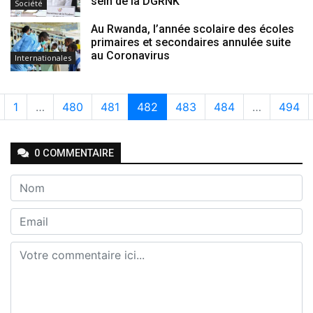
sein de la DGRNK
Société
Au Rwanda, l’année scolaire des écoles
primaires et secondaires annulée suite
au Coronavirus
Internationales
1
…
480
481
482
483
484
…
494
0
COMMENTAIRE