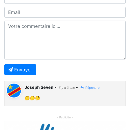
Envoyer
Joseph Seven
-
-
Il y a 3 ans
Répondre
🤔🤔🤔
- Publicité -