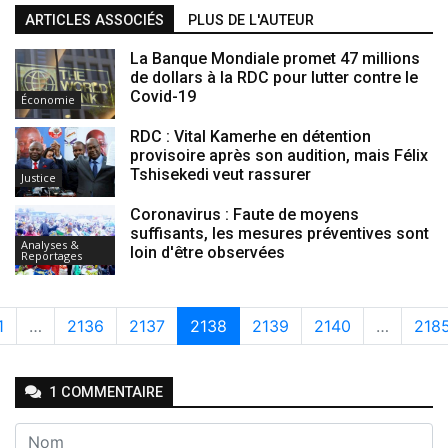
ARTICLES ASSOCIÉS
PLUS DE L'AUTEUR
La Banque Mondiale promet 47 millions
de dollars à la RDC pour lutter contre le
Covid-19
Économie
RDC : Vital Kamerhe en détention
provisoire après son audition, mais Félix
Tshisekedi veut rassurer
Justice
Coronavirus : Faute de moyens
suffisants, les mesures préventives sont
Analyses &
loin d'être observées
Reportages
1
…
2136
2137
2138
2139
2140
…
218
1
COMMENTAIRE