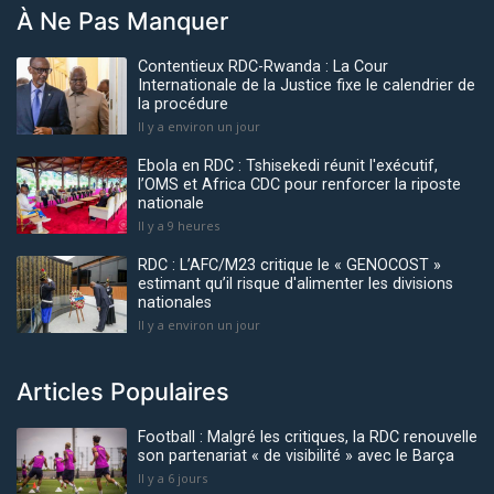
À Ne Pas Manquer
Contentieux RDC-Rwanda : La Cour
Internationale de la Justice fixe le calendrier de
la procédure
Il y a environ un jour
Ebola en RDC : Tshisekedi réunit l'exécutif,
l’OMS et Africa CDC pour renforcer la riposte
nationale
Il y a 9 heures
RDC : L’AFC/M23 critique le « GENOCOST »
estimant qu’il risque d'alimenter les divisions
nationales
Il y a environ un jour
Articles Populaires
Football : Malgré les critiques, la RDC renouvelle
son partenariat « de visibilité » avec le Barça
Il y a 6 jours