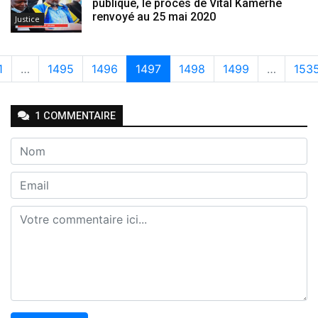
publique, le procès de Vital Kamerhe
renvoyé au 25 mai 2020
Justice
1
…
1495
1496
1497
1498
1499
…
153
1
COMMENTAIRE