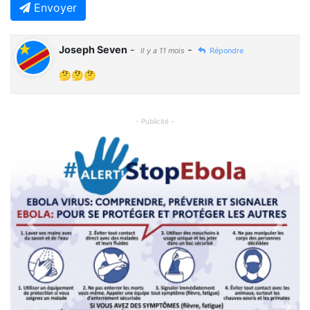
Envoyer
Joseph Seven
-
-
Il y a 11 mois
Répondre
🤔🤔🤔
- Publicité -
Previous
Next