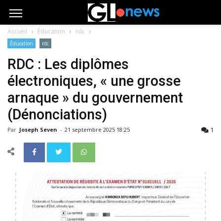
Accueil
Éducation
rdc
Éducation
rdc
RDC : Les diplômes
électroniques, « une grosse
arnaque » du gouvernement
(Dénonciations)
1
Par
Joseph Seven
-
21 septembre 2025 18:25