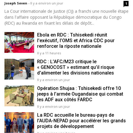
Joseph Seven
-
Il y a environ un jour
1
La Cour internationale de Justice (CIJ) a franchi une nouvelle étape
dans l'affaire opposant la République démocratique du Congo
(RDC) au Rwanda en fixant les délais de dépôt...
Ebola en RDC : Tshisekedi réunit
l'exécutif, l’OMS et Africa CDC pour
renforcer la riposte nationale
Il y a 11 heures
RDC : L’AFC/M23 critique le
« GENOCOST » estimant qu’il risque
d'alimenter les divisions nationales
Il y a environ un jour
Opération Shujaa : Tshisekedi offre 10
jeeps à l’armée Ougandaise qui combat
les ADF aux côtés FARDC
Il y a environ un jour
La RDC accueille le bureau-pays de
l’AUDA-NEPAD pour accélérer les grands
projets de développement