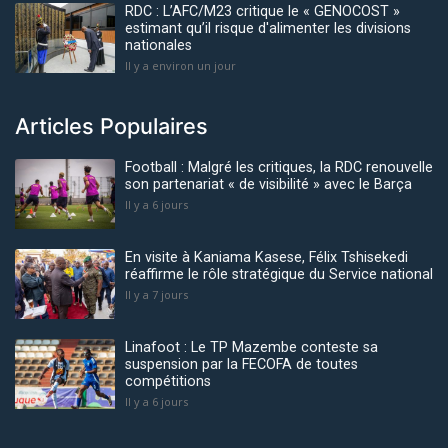
RDC : L’AFC/M23 critique le « GENOCOST »
estimant qu’il risque d'alimenter les divisions
nationales
Il y a environ un jour
Articles Populaires
Football : Malgré les critiques, la RDC renouvelle
son partenariat « de visibilité » avec le Barça
Il y a 6 jours
En visite à Kaniama Kasese, Félix Tshisekedi
réaffirme le rôle stratégique du Service national
Il y a 7 jours
Linafoot : Le TP Mazembe conteste sa
suspension par la FECOFA de toutes
compétitions
Il y a 6 jours