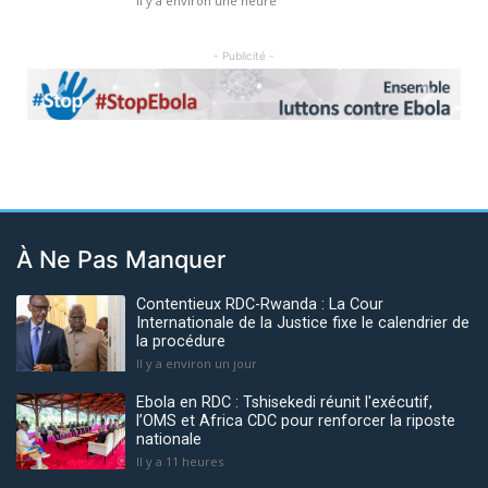
Il y a environ une heure
- Publicité -
Previous
Next
À Ne Pas Manquer
Contentieux RDC-Rwanda : La Cour
Internationale de la Justice fixe le calendrier de
la procédure
Il y a environ un jour
Ebola en RDC : Tshisekedi réunit l'exécutif,
l’OMS et Africa CDC pour renforcer la riposte
nationale
Il y a 11 heures