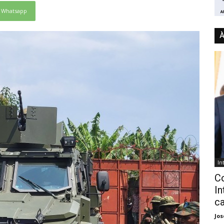
Whatsapp
À
In
C
In
ca
Jo