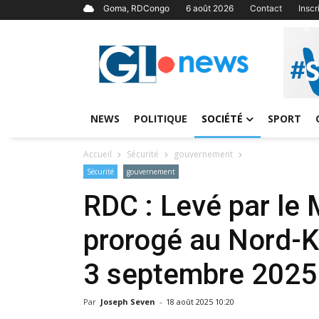
Goma, RDCongo
6 août 2026
Contact
Insc
NEWS
POLITIQUE
SOCIÉTÉ
SPORT
Accueil
Sécurité
gouvernement
Sécurité
gouvernement
RDC : Levé par le 
prorogé au Nord-Ki
3 septembre 2025
Par
Joseph Seven
-
18 août 2025 10:20