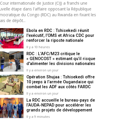
Cour internationale de Justice (CIJ) a franchi une
uvelle étape dans l'affaire opposant la République
mocratique du Congo (RDC) au Rwanda en fixant les
ais de dépôt...
Ebola en RDC : Tshisekedi réunit
l'exécutif, l’OMS et Africa CDC pour
renforcer la riposte nationale
Il y a 10 heures
RDC : L’AFC/M23 critique le
« GENOCOST » estimant qu’il risque
d'alimenter les divisions nationales
Il y a environ un jour
Opération Shujaa : Tshisekedi offre
10 jeeps à l’armée Ougandaise qui
combat les ADF aux côtés FARDC
Il y a environ un jour
La RDC accueille le bureau-pays de
l’AUDA-NEPAD pour accélérer les
grands projets de développement
Il y a 9 minutes