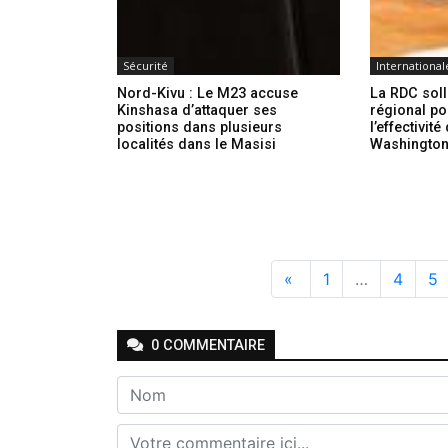
Sécurité
International
Nord-Kivu : Le M23 accuse
La RDC soll
Kinshasa d’attaquer ses
régional po
positions dans plusieurs
l’effectivit
localités dans le Masisi
Washingto
«
1
…
4
5
0
COMMENTAIRE