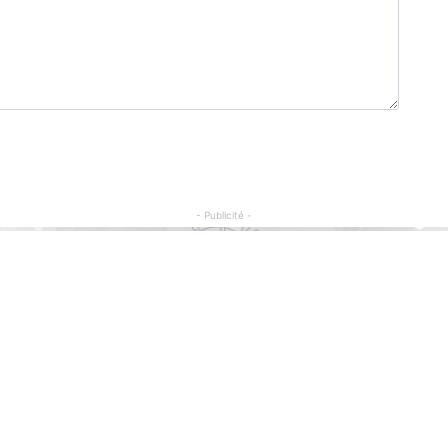
- Publicité -
Articles Populaires
C
So
Football : Malgré les critiques, la RDC