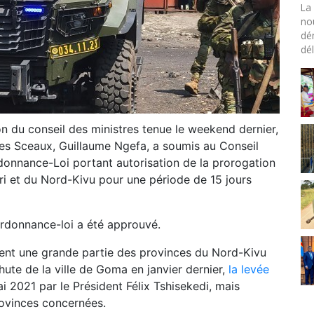
La 
no
dé
dél
on du conseil des ministres tenue le weekend dernier,
des Sceaux, Guillaume Ngefa, a soumis au Conseil
donnance-Loi portant autorisation de la prorogation
turi et du Nord-Kivu pour une période de 15 jours
Ordonnance-loi a été approuvé.
pent une grande partie des provinces du Nord-Kivu
hute de la ville de Goma en janvier dernier,
la levée
 2021 par le Président Félix Tshisekedi, mais
rovinces concernées.