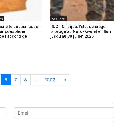
es
Sécurité
icite le soutien sous-
RDC : Critiqué, l'état de siège
ur consolider
prorogé au Nord-Kivu et en Ituri
é de l'accord de
jusqu’au 30 juillet 2026
n
6
7
8
…
1002
»