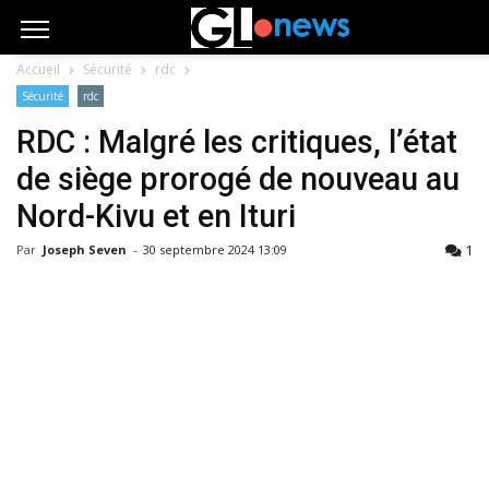
Accueil
Sécurité
rdc
Sécurité
rdc
RDC : Malgré les critiques, l’état
de siège prorogé de nouveau au
Nord-Kivu et en Ituri
1
Par
Joseph Seven
-
30 septembre 2024 13:09