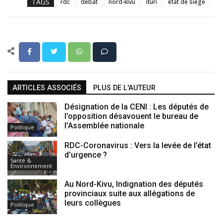
TAGS
rdc
débat
nord-kivu
ituri
état de siège
ARTICLES ASSOCIÉS
PLUS DE L'AUTEUR
Désignation de la CENI : Les députés de
l'opposition désavouent le bureau de
l’Assemblée nationale
Politique
RDC-Coronavirus : Vers la levée de l’état
d’urgence ?
Santé &
Environnement
Au Nord-Kivu, Indignation des députés
provinciaux suite aux allégations de
leurs collègues
Politique