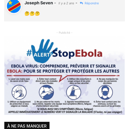
Joseph Seven
-
-
Il y a 2 ans
Répondre
🤔🤔🤔
- Publicité -
Previous
Next
À NE PAS MANQUER