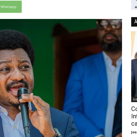
Whatsapp
À
In
C
In
ca
Jo