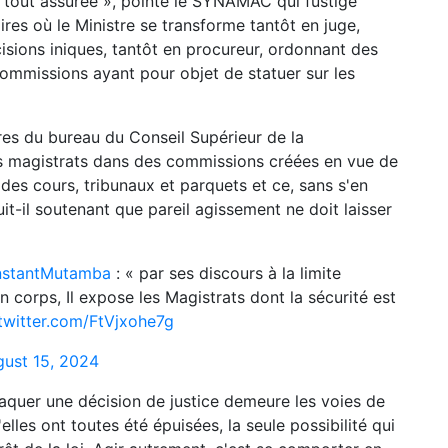
u tout assurée », pointe le SYNAMAC qui fustige
ires où le Ministre se transforme tantôt en juge,
isions iniques, tantôt en procureur, ordonnant des
s commissions ayant pour objet de statuer sur les
es du bureau du Conseil Supérieur de la
ins magistrats dans des commissions créées en vue de
 des cours, tribunaux et parquets et ce, sans s'en
uit-il soutenant que pareil agissement ne doit laisser
stantMutamba
: « par ses discours à la limite
n corps, Il expose les Magistrats dont la sécurité est
.twitter.com/FtVjxohe7g
ust 15, 2024
taquer une décision de justice demeure les voies de
elles ont toutes été épuisées, la seule possibilité qui