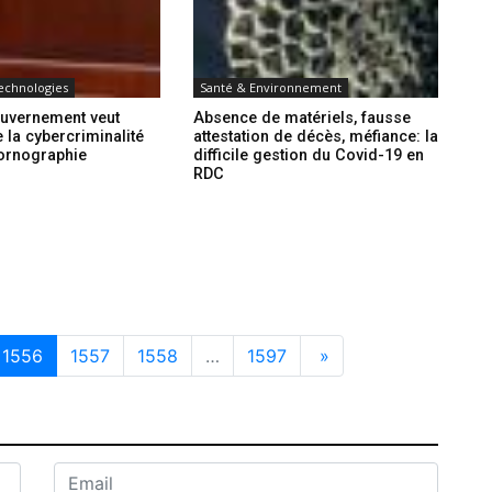
echnologies
Santé & Environnement
ouvernement veut
Absence de matériels, fausse
e la cybercriminalité
attestation de décès, méfiance: la
pornographie
difficile gestion du Covid-19 en
RDC
1556
1557
1558
…
1597
»