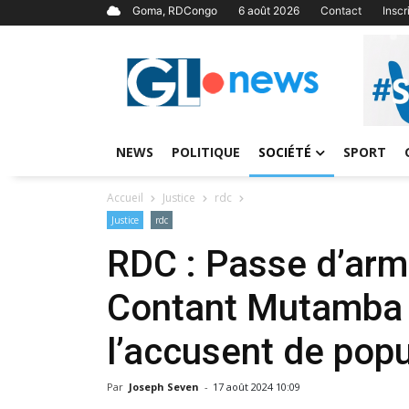
Goma, RDCongo
6 août 2026
Contact
Insc
NEWS
POLITIQUE
SOCIÉTÉ
SPORT
Accueil
Justice
rdc
Justice
rdc
RDC : Passe d’arme
Contant Mutamba e
l’accusent de pop
Par
Joseph Seven
-
17 août 2024 10:09