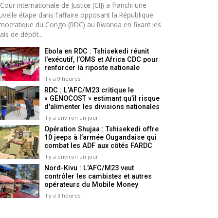
Cour internationale de Justice (CIJ) a franchi une
uvelle étape dans l'affaire opposant la République
mocratique du Congo (RDC) au Rwanda en fixant les
ais de dépôt...
Ebola en RDC : Tshisekedi réunit
l'exécutif, l’OMS et Africa CDC pour
renforcer la riposte nationale
Il y a 9 heures
RDC : L’AFC/M23 critique le
« GENOCOST » estimant qu’il risque
d'alimenter les divisions nationales
Il y a environ un jour
Opération Shujaa : Tshisekedi offre
10 jeeps à l’armée Ougandaise qui
combat les ADF aux côtés FARDC
Il y a environ un jour
Nord-Kivu : L'AFC/M23 veut
contrôler les cambistes et autres
opérateurs du Mobile Money
Il y a 3 heures