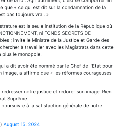
rêt de la loi. Agir autrement, c'est se comporter en
me que « ce qui est dit sur la condamnation de la
st pas toujours vrai. »
rature est la seule institution de la République où
E FONCTIONNEMENT, ni FONDS SECRETS DE
s ; invite le Ministre de la Justice et Garde des
chercher à travailler avec les Magistrats dans cette
on plus le monopole.
ui a dit avoir été nommé par le Chef de l'Etat pour
on image, a affirmé que « les réformes courageuses
redresser notre justice et redorer son image. Rien
rat Suprême.
poursuivre à la satisfaction générale de notre
a)
August 15, 2024