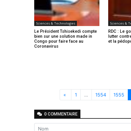
Sciences & Technologies
Sciences & T
Le Président Tshisekedi compte
RDC : Le g
bien sur une solution made in
lutter contr
Congo pour faire face au
et la pédo
Coronavirus
«
1
…
1554
1555
0
COMMENTAIRE