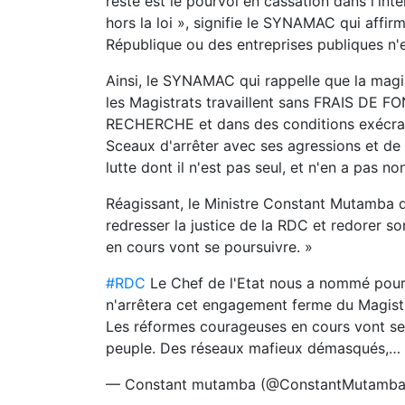
reste est le pourvoi en cassation dans l'inté
hors la loi », signifie le SYNAMAC qui affir
République ou des entreprises publiques n'e
Ainsi, le SYNAMAC qui rappelle que la magist
les Magistrats travaillent sans FRAIS D
RECHERCHE et dans des conditions exécrable
Sceaux d'arrêter avec ses agressions et de 
lutte dont il n'est pas seul, et n'en a pas n
Réagissant, le Ministre Constant Mutamba q
redresser la justice de la RDC et redorer s
en cours vont se poursuivre. »
#RDC
Le Chef de l'Etat nous a nommé pour 
n'arrêtera cet engagement ferme du Magist
Les réformes courageuses en cours vont se 
peuple. Des réseaux mafieux démasqués,…
— Constant mutamba (@ConstantMutamb