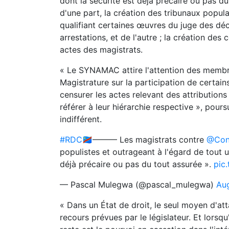
dont la sécurité est déjà précaire ou pas d
d'une part, la création des tribunaux popula
qualifiant certaines œuvres du juge des déc
arrestations, et de l'autre ; la création de
actes des magistrats.
« Le SYNAMAC attire l'attention des membr
Magistrature sur la participation de certa
censurer les actes relevant des attributions
référer à leur hiérarchie respective », pours
indifférent.
#RDC
🇨🇩——— Les magistrats contre
@Con
populistes et outrageant à l'égard de tout u
déjà précaire ou pas du tout assurée ».
pic
— Pascal Mulegwa (@pascal_mulegwa)
Aug
« Dans un État de droit, le seul moyen d'at
recours prévues par le législateur. Et lorsqu'