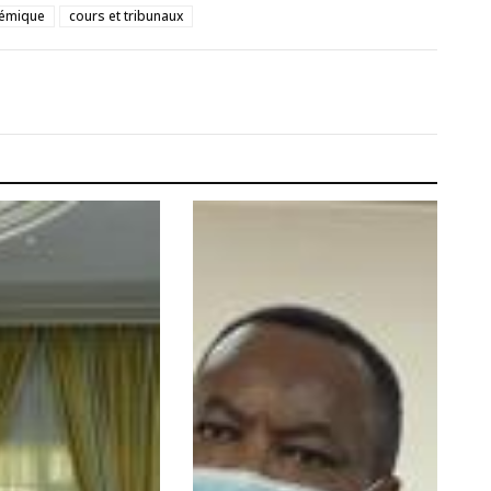
émique
cours et tribunaux