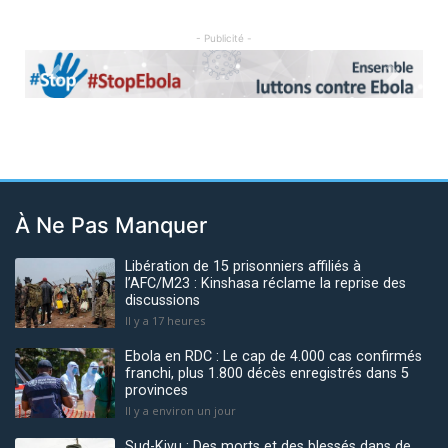
- Publicité -
Previous
Next
À Ne Pas Manquer
Libération de 15 prisonniers affiliés à
l’AFC/M23 : Kinshasa réclame la reprise des
discussions
Il y a 17 heures
Ebola en RDC : Le cap de 4.000 cas confirmés
franchi, plus 1.800 décès enregistrés dans 5
provinces
Il y a environ un jour
Sud-Kivu : Des morts et des blessés dans de