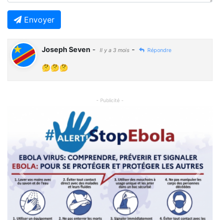
Envoyer
Joseph Seven
-
-
Il y a 3 mois
Répondre
🤔🤔🤔
- Publicité -
Previous
Next