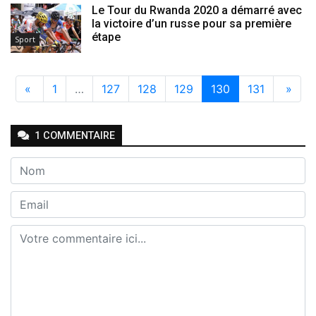
Le Tour du Rwanda 2020 a démarré avec
la victoire d’un russe pour sa première
étape
Sport
«
1
…
127
128
129
130
131
»
1
COMMENTAIRE