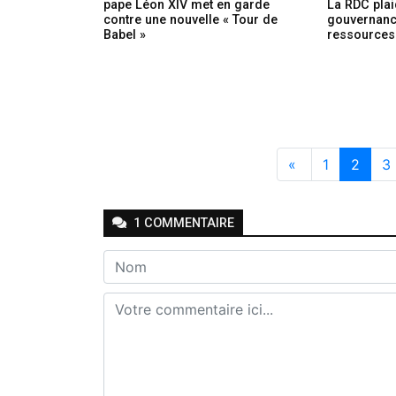
pape Léon XIV met en garde
La RDC pla
contre une nouvelle « Tour de
gouvernanc
Babel »
ressources
«
1
2
3
1
COMMENTAIRE