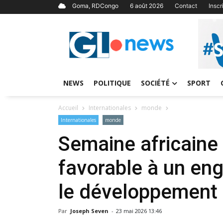
Goma, RDCongo
6 août 2026
Contact
Insc
NEWS
POLITIQUE
SOCIÉTÉ
SPORT
Accueil
Internationales
monde
Internationales
monde
Semaine africaine
favorable à un en
le développement
Par
Joseph Seven
-
23 mai 2026 13:46