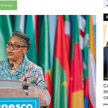
Whatsapp
À
In
C
In
ca
Jo