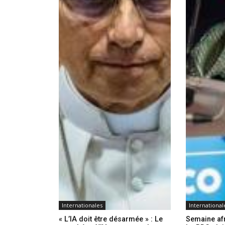
Internationales
International
« L’IA doit être désarmée » : Le
Semaine afr