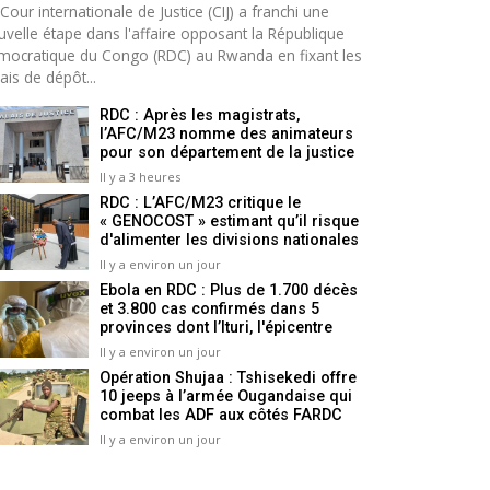
Cour internationale de Justice (CIJ) a franchi une
uvelle étape dans l'affaire opposant la République
mocratique du Congo (RDC) au Rwanda en fixant les
ais de dépôt...
RDC : Après les magistrats,
l’AFC/M23 nomme des animateurs
pour son département de la justice
Il y a 3 heures
RDC : L’AFC/M23 critique le
« GENOCOST » estimant qu’il risque
d'alimenter les divisions nationales
Il y a environ un jour
Ebola en RDC : Plus de 1.700 décès
et 3.800 cas confirmés dans 5
provinces dont l’Ituri, l'épicentre
Il y a environ un jour
Opération Shujaa : Tshisekedi offre
10 jeeps à l’armée Ougandaise qui
combat les ADF aux côtés FARDC
Il y a environ un jour