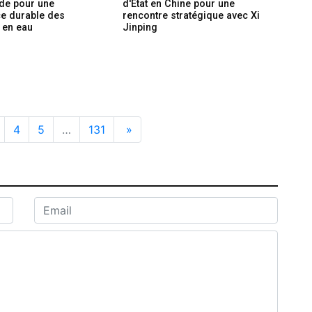
ide pour une
d'Etat en Chine pour une
e durable des
rencontre stratégique avec Xi
 en eau
Jinping
4
5
…
131
»