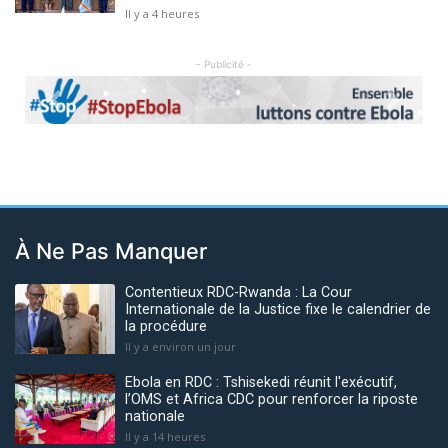
Il y a 4 heures
- Publicité -
Previous
Next
À Ne Pas Manquer
Contentieux RDC-Rwanda : La Cour
Internationale de la Justice fixe le calendrier de
la procédure
Il y a environ un jour
Ebola en RDC : Tshisekedi réunit l'exécutif,
l’OMS et Africa CDC pour renforcer la riposte
nationale
Il y a 14 heures