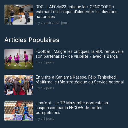
RDC : L’AFC/M23 critique le « GENOCOST »
estimant qu’il risque d'alimenter les divisions
nationales
Il y a environ un jour
Articles Populaires
Football : Malgré les critiques, la RDC renouvelle
son partenariat « de visibilité » avec le Barça
Il y a 6 jours
En visite à Kaniama Kasese, Félix Tshisekedi
réaffirme le rôle stratégique du Service national
Il y a 7 jours
Linafoot : Le TP Mazembe conteste sa
suspension par la FECOFA de toutes
compétitions
Il y a 6 jours