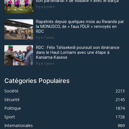
son partenariat « de visibilité » avec le Barça
Il y a 5 jours
Rapatriés depuis quelques mois au Rwanda par
la MONUSCO, de « faux FDLR » renvoyés en
RDC
Il y a 7 jours
RDC : Félix Tshisekedi poursuit son itinérance
dans le Haut-Lomami avec une étape à
Kaniama-Kasese
Il y a 7 jours
Catégories Populaires
Société
2213
Sécurité
2145
Politique
1874
Sport
1728
Internationales
889