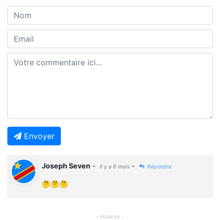
Envoyer
Joseph Seven
-
-
Il y a 6 mois
Répondre
🤔🤔🤔
- Publicité -