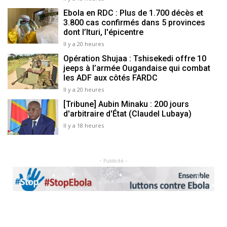
Ebola en RDC : Plus de 1.700 décès et
3.800 cas confirmés dans 5 provinces
dont l’Ituri, l'épicentre
Il y a 20 heures
Opération Shujaa : Tshisekedi offre 10
jeeps à l’armée Ougandaise qui combat
les ADF aux côtés FARDC
Il y a 20 heures
[Tribune] Aubin Minaku : 200 jours
d'arbitraire d'État (Claudel Lubaya)
Il y a 18 heures
- Publicité -
Previous
Next