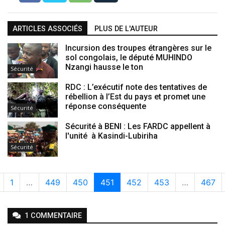
ARTICLES ASSOCIÉS
PLUS DE L'AUTEUR
Incursion des troupes étrangères sur le
sol congolais, le député MUHINDO
Nzangi hausse le ton
Sécurité
RDC : L’exécutif note des tentatives de
rébellion à l’Est du pays et promet une
réponse conséquente
Sécurité
Sécurité à BENI : Les FARDC appellent à
l'unité à Kasindi-Lubiriha
Sécurité
1
…
449
450
451
452
453
…
467
1
COMMENTAIRE