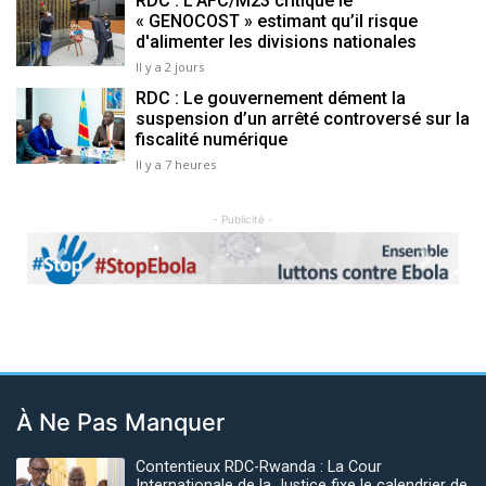
RDC : L’AFC/M23 critique le
« GENOCOST » estimant qu’il risque
d'alimenter les divisions nationales
Il y a 2 jours
RDC : Le gouvernement dément la
suspension d’un arrêté controversé sur la
fiscalité numérique
Il y a 7 heures
- Publicité -
Previous
Next
À Ne Pas Manquer
Contentieux RDC-Rwanda : La Cour
Internationale de la Justice fixe le calendrier de