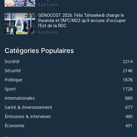
Il y a 7 jours
GENOCOST 2026: Félix Tshisekedi charge le
Rwanda et l'AFC/M23 qu'il accuse d'occuper
l'Est de la RDC
Il y a 5 jours
Catégories Populaires
Société
2214
Sécurité
2146
Politique
1878
Sport
1728
Internationales
889
Santé & Environnement
677
Émissions & Interviews
490
Économie
431