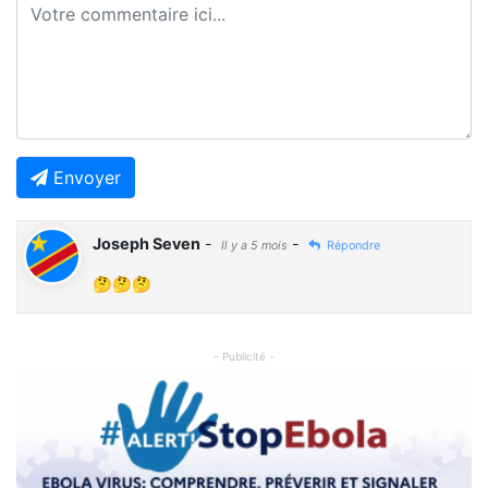
Envoyer
Joseph Seven
-
-
Il y a 5 mois
Répondre
🤔🤔🤔
- Publicité -