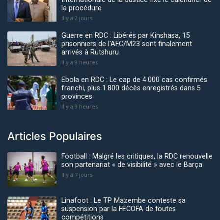
la procédure
Il y a 2 jours
Guerre en RDC : Libérés par Kinshasa, 15
prisonniers de l'AFC/M23 sont finalement
arrivés à Rutshuru
Il y a 9 heures
Ebola en RDC : Le cap de 4.000 cas confirmés
franchi, plus 1.800 décès enregistrés dans 5
provinces
Il y a 9 heures
Articles Populaires
Football : Malgré les critiques, la RDC renouvelle
son partenariat « de visibilité » avec le Barça
Il y a 7 jours
Linafoot : Le TP Mazembe conteste sa
suspension par la FECOFA de toutes
compétitions