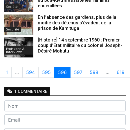
du Sud-Kivu a assisté les familles
endeuillées
Société
En l’absence des gardiens, plus de la
moitié des détenus s’évadent de la
prison de Kamituga
Sécurité
[Histoire] 14 septembre 1960 : Premier
coup d'Etat militaire du colonel Joseph-
Émissions &
Désiré Mobutu
Interviews
1
…
594
595
596
597
598
…
619
1
COMMENTAIRE