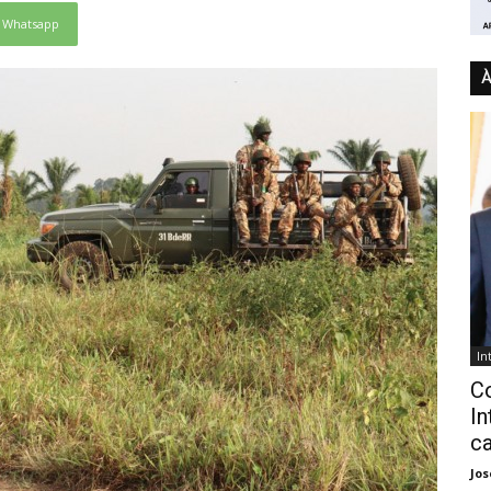
Whatsapp
À
In
C
In
ca
Jo