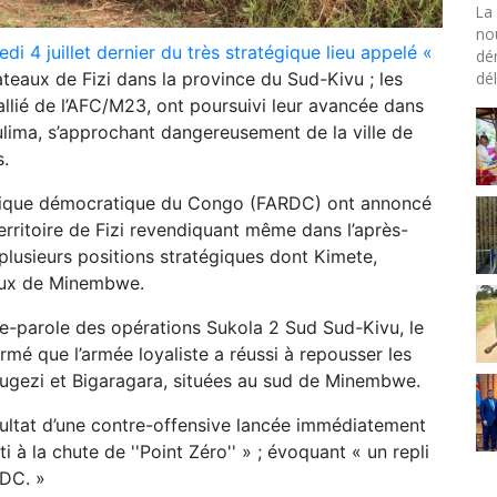
La 
no
di 4 juillet dernier du très stratégique lieu appelé «
dé
dél
teaux de Fizi dans la province du Sud-Kivu ; les
lié de l’AFC/M23, ont poursuivi leur avancée dans
Mulima, s’approchant dangereusement de la ville de
s.
blique démocratique du Congo (FARDC) ont annoncé
erritoire de Fizi revendiquant même dans l’après-
e plusieurs positions stratégiques dont Kimete,
aux de Minembwe.
e-parole des opérations Sukola 2 Sud Sud-Kivu, le
rmé que l’armée loyaliste a réussi à repousser les
 Rugezi et Bigaragara, situées au sud de Minembwe.
ultat d’une contre-offensive lancée immédiatement
 à la chute de ''Point Zéro'' » ; évoquant « un repli
RDC. »