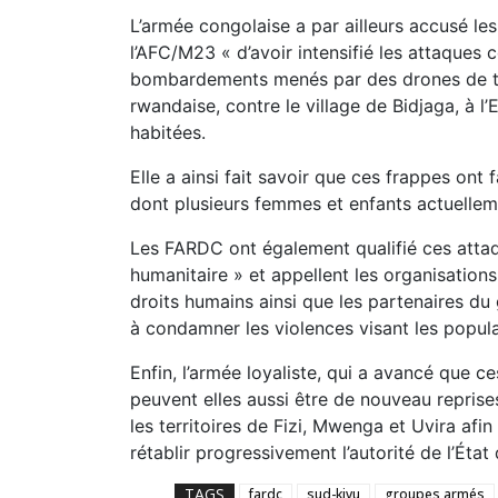
L’armée congolaise a par ailleurs accusé l
l’AFC/M23 « d’avoir intensifié les attaques
bombardements menés par des drones de typ
rwandaise, contre le village de Bidjaga, à l’E
habitées.
Elle a ainsi fait savoir que ces frappes ont 
dont plusieurs femmes et enfants actuellem
Les FARDC ont également qualifié ces attaqu
humanitaire » et appellent les organisation
droits humains ainsi que les partenaires d
à condamner les violences visant les populat
Enfin, l’armée loyaliste, qui a avancé que 
peuvent elles aussi être de nouveau reprise
les territoires de Fizi, Mwenga et Uvira afi
rétablir progressivement l’autorité de l’Éta
TAGS
fardc
sud-kivu
groupes armés