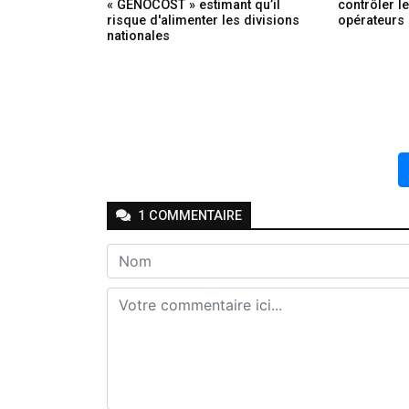
« GENOCOST » estimant qu’il
contrôler l
risque d'alimenter les divisions
opérateurs
nationales
1
COMMENTAIRE