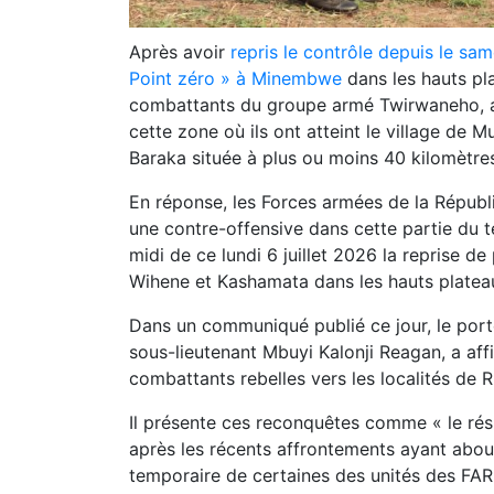
Après avoir
repris le contrôle depuis le same
Point zéro » à Minembwe
dans les hauts pla
combattants du groupe armé Twirwaneho, al
cette zone où ils ont atteint le village de 
Baraka située à plus ou moins 40 kilomètre
En réponse, les Forces armées de la Répu
une contre-offensive dans cette partie du t
midi de ce lundi 6 juillet 2026 la reprise d
Wihene et Kashamata dans les hauts plate
Dans un communiqué publié ce jour, le port
sous-lieutenant Mbuyi Kalonji Reagan, a affi
combattants rebelles vers les localités de
Il présente ces reconquêtes comme « le rés
après les récents affrontements ayant abouti
temporaire de certaines des unités des FA