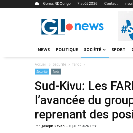
Goma, RDCongo
7 août 2026
Contact
Insc
NEWS
POLITIQUE
SOCIÉTÉ
SPORT
Accueil
Sécurité
fardc
Sécurité
fardc
Sud-Kivu: Les FAR
l’avancée du grou
reprenant des pos
Par
Joseph Seven
-
6 juillet 2026 15:31