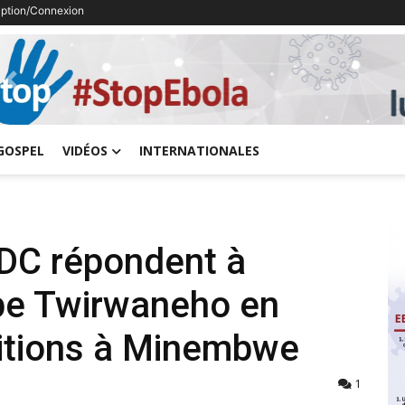
ription/Connexion
Previous
GOSPEL
VIDÉOS
INTERNATIONALES
DC répondent à
pe Twirwaneho en
itions à Minembwe
1