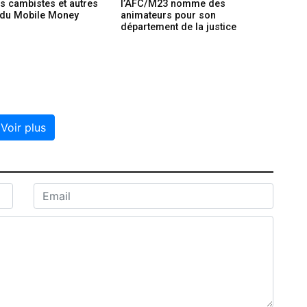
es cambistes et autres
l’AFC/M23 nomme des
 du Mobile Money
animateurs pour son
département de la justice
Voir plus