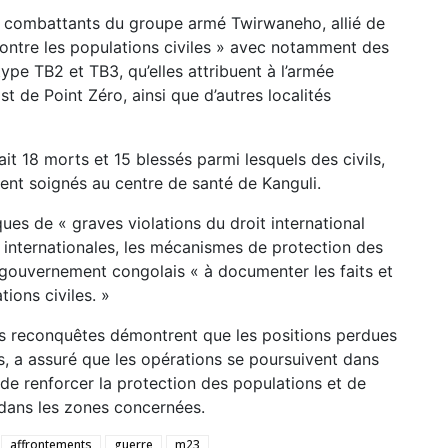
es combattants du groupe armé Twirwaneho, allié de
 contre les populations civiles » avec notamment des
e TB2 et TB3, qu’elles attribuent à l’armée
st de Point Zéro, ainsi que d’autres localités
fait 18 morts et 15 blessés parmi lesquels des civils,
ent soignés au centre de santé de Kanguli.
es de « graves violations du droit international
s internationales, les mécanismes de protection des
u gouvernement congolais « à documenter les faits et
ions civiles. »
ces reconquêtes démontrent que les positions perdues
s, a assuré que les opérations se poursuivent dans
n de renforcer la protection des populations et de
t dans les zones concernées.
affrontements
guerre
m23