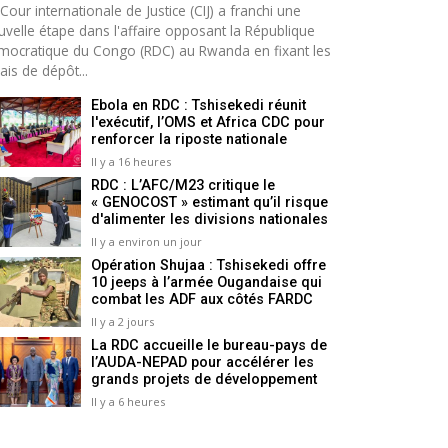
Cour internationale de Justice (CIJ) a franchi une
uvelle étape dans l'affaire opposant la République
mocratique du Congo (RDC) au Rwanda en fixant les
ais de dépôt...
Ebola en RDC : Tshisekedi réunit
l'exécutif, l’OMS et Africa CDC pour
renforcer la riposte nationale
Il y a 16 heures
RDC : L’AFC/M23 critique le
« GENOCOST » estimant qu’il risque
d'alimenter les divisions nationales
Il y a environ un jour
Opération Shujaa : Tshisekedi offre
10 jeeps à l’armée Ougandaise qui
combat les ADF aux côtés FARDC
Il y a 2 jours
La RDC accueille le bureau-pays de
l’AUDA-NEPAD pour accélérer les
grands projets de développement
Il y a 6 heures