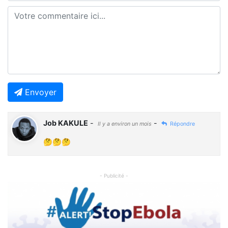
Envoyer
Job KAKULE
-
-
Il y a environ un mois
Répondre
🤔🤔🤔
- Publicité -