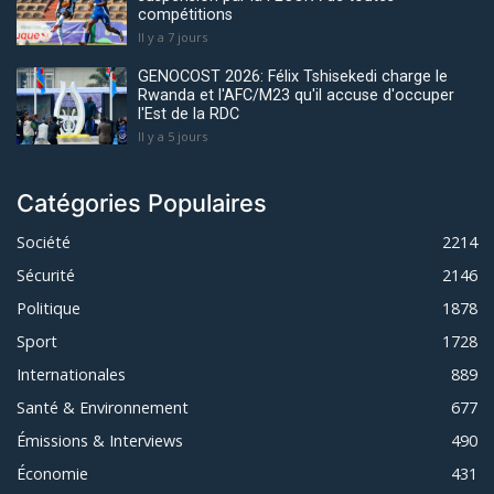
compétitions
Il y a 7 jours
GENOCOST 2026: Félix Tshisekedi charge le
Rwanda et l'AFC/M23 qu'il accuse d'occuper
l'Est de la RDC
Il y a 5 jours
Catégories Populaires
Société
2214
Sécurité
2146
Politique
1878
Sport
1728
Internationales
889
Santé & Environnement
677
Émissions & Interviews
490
Économie
431