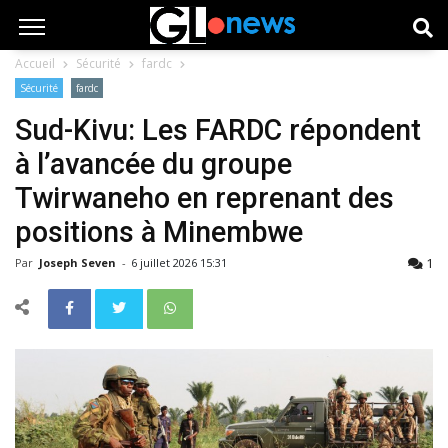
Accueil
Sécurité
fardc
Sécurité
fardc
Sud-Kivu: Les FARDC répondent
à l’avancée du groupe
Twirwaneho en reprenant des
positions à Minembwe
1
Par
Joseph Seven
-
6 juillet 2026 15:31