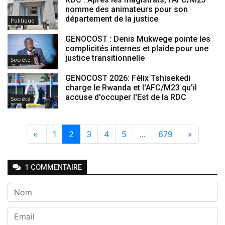
nomme des animateurs pour son
département de la justice
Politique
GENOCOST : Denis Mukwege pointe les
complicités internes et plaide pour une
justice transitionnelle
Société
GENOCOST 2026: Félix Tshisekedi
charge le Rwanda et l'AFC/M23 qu'il
accuse d'occuper l'Est de la RDC
Société
«
1
2
3
4
5
…
679
»
1
COMMENTAIRE