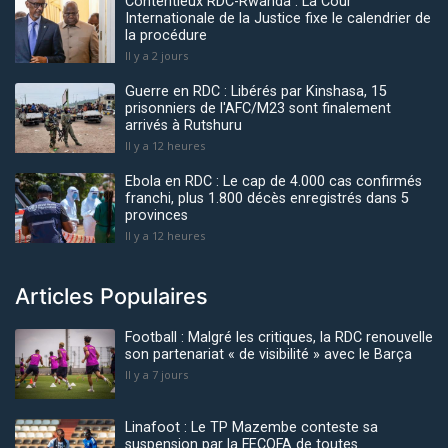
Contentieux RDC-Rwanda : La Cour
Internationale de la Justice fixe le calendrier de
la procédure
Il y a 2 jours
Guerre en RDC : Libérés par Kinshasa, 15
prisonniers de l'AFC/M23 sont finalement
arrivés à Rutshuru
Il y a 12 heures
Ebola en RDC : Le cap de 4.000 cas confirmés
franchi, plus 1.800 décès enregistrés dans 5
provinces
Il y a 12 heures
Articles Populaires
Football : Malgré les critiques, la RDC renouvelle
son partenariat « de visibilité » avec le Barça
Il y a 7 jours
Linafoot : Le TP Mazembe conteste sa
suspension par la FECOFA de toutes