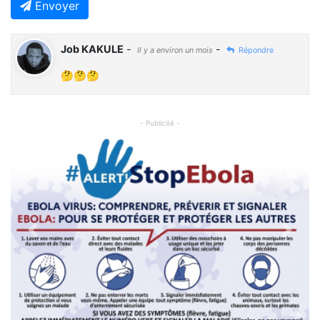
Envoyer
Job KAKULE
-
-
Il y a environ un mois
Répondre
🤔🤔🤔
- Publicité -
Previous
Next