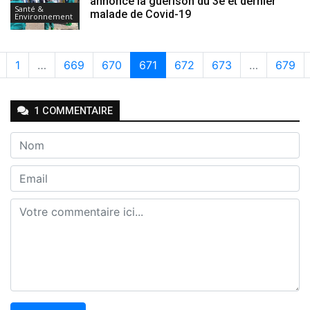
annonce la guérison du 3e et dernier
Santé &
malade de Covid-19
Environnement
1
…
669
670
671
672
673
…
679
1
COMMENTAIRE