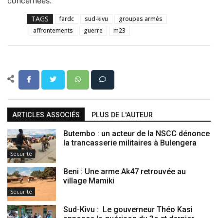
concernées.
TAGS
fardc
sud-kivu
groupes armés
affrontements
guerre
m23
ARTICLES ASSOCIÉS
PLUS DE L'AUTEUR
Butembo : un acteur de la NSCC dénonce
la trancasserie militaires à Bulengera
Sécurité
Beni : Une arme Ak47 retrouvée au
village Mamiki
Sécurité
Sud-Kivu : Le gouverneur Théo Kasi