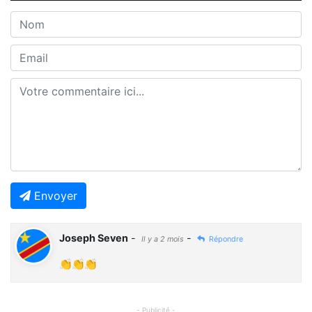
Envoyer
Joseph Seven
-
-
Il y a 2 mois
Répondre
👏👏👏
- Publicité -