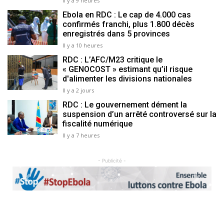
Il y a 9 heures
Ebola en RDC : Le cap de 4.000 cas
confirmés franchi, plus 1.800 décès
enregistrés dans 5 provinces
Il y a 10 heures
RDC : L’AFC/M23 critique le
« GENOCOST » estimant qu’il risque
d'alimenter les divisions nationales
Il y a 2 jours
RDC : Le gouvernement dément la
suspension d’un arrêté controversé sur la
fiscalité numérique
Il y a 7 heures
- Publicité -
Previous
Next