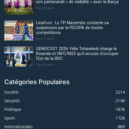
son partenariat « de visibilité » avec le Barça
Il y a 7 jours
Linafoot : Le TP Mazembe conteste sa
suspension par la FECOFA de toutes
compétitions
Il y a 7 jours
GENOCOST 2026: Félix Tshisekedi charge le
Rwanda et l'AFC/M23 qu'il accuse d'occuper
l'Est de la RDC
Il y a 5 jours
Catégories Populaires
Société
2214
Sécurité
2146
Politique
1878
Sport
1728
Internationales
889