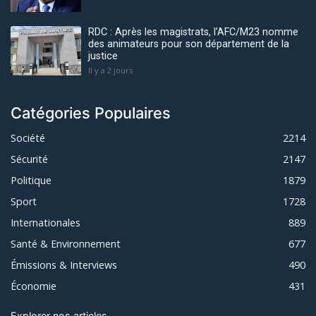
RDC : Après les magistrats, l’AFC/M23 nomme
des animateurs pour son département de la
justice
Il y a 2 jours
Catégories Populaires
Société
2214
Sécurité
2147
Politique
1879
Sport
1728
Internationales
889
Santé & Environnement
677
Émissions & Interviews
490
Économie
431
Explorer nos articles