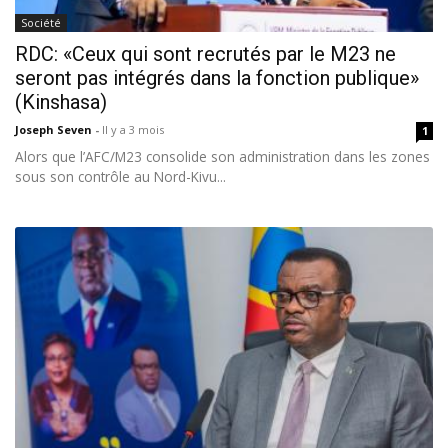
Société
RDC: «Ceux qui sont recrutés par le M23 ne
seront pas intégrés dans la fonction publique»
(Kinshasa)
Joseph Seven
-
Il y a 3 mois
1
Alors que l’AFC/M23 consolide son administration dans les zones
sous son contrôle au Nord-Kivu...