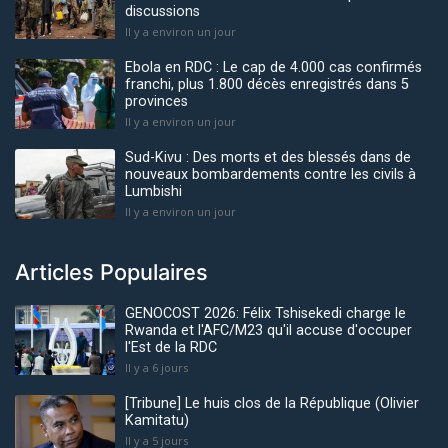
discussions
Il y a environ un jour
Ebola en RDC : Le cap de 4.000 cas confirmés
franchi, plus 1.800 décès enregistrés dans 5
provinces
Il y a environ un jour
Sud-Kivu : Des morts et des blessés dans de
nouveaux bombardements contre les civils à
Lumbishi
Il y a environ un jour
Articles Populaires
GENOCOST 2026: Félix Tshisekedi charge le
Rwanda et l'AFC/M23 qu'il accuse d'occuper
l'Est de la RDC
Il y a 6 jours
[Tribune] Le huis clos de la République (Olivier
Kamitatu)
Il y a 5 jours