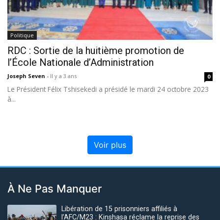
Politique
RDC : Sortie de la huitième promotion de
l’École Nationale d’Administration
Joseph Seven
-
Il y a 3 ans
0
Le Président Félix Tshisekedi a présidé le mardi 24 octobre 2023
à...
Voir plus
À Ne Pas Manquer
Libération de 15 prisonniers affiliés à
l’AFC/M23 : Kinshasa réclame la reprise des