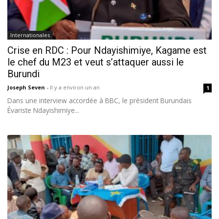
Internationales
Crise en RDC : Pour Ndayishimiye, Kagame est
le chef du M23 et veut s’attaquer aussi le
Burundi
Joseph Seven
-
Il y a environ un an
1
Dans une interview accordée à BBC, le président Burundais
Évariste Ndayishimiye...