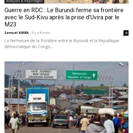
Analyses & Reportages
Guerre en RDC : Le Burundi ferme sa frontière
avec le Sud-Kivu après la prise d’Uvira par le
M23
Samuel ABIBA
-
Il y a 8 mois
0
La fermeture de la frontière entre le Burundi et la République
démocratique du Congo,...