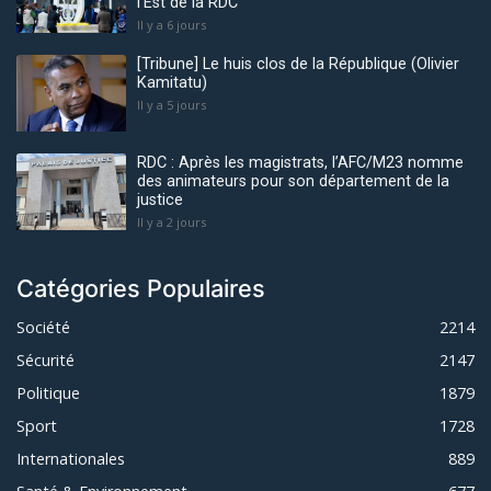
l'Est de la RDC
Il y a 6 jours
[Tribune] Le huis clos de la République (Olivier
Kamitatu)
Il y a 5 jours
RDC : Après les magistrats, l’AFC/M23 nomme
des animateurs pour son département de la
justice
Il y a 2 jours
Catégories Populaires
Société
2214
Sécurité
2147
Politique
1879
Sport
1728
Internationales
889