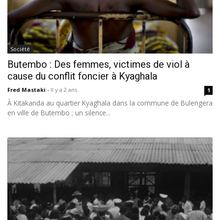
Société
Butembo : Des femmes, victimes de viol à
cause du conflit foncier à Kyaghala
Fred Mastaki
-
Il y a 2 ans
1
À Kitakanda au quartier Kyaghala dans la commune de Bulengera
en ville de Butembo ; un silence...